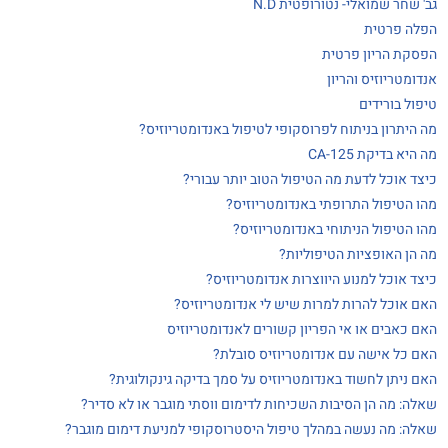
גב' שחר שמואלי- נטורופטית N.D
הפלה פרטית
הפסקת הריון פרטית
אנדומטריוזיס והריון
טיפול בורידים
מה היתרון בניתוח לפרוסקופי לטיפול באנדומטריוזיס?
מה היא בדיקת 125-CA
כיצד אוכל לדעת מה הטיפול הטוב יותר עבורי?
מהו הטיפול התרופתי באנדומטריוזיס?
מהו הטיפול הניתוחי באנדומטריוזיס?
מה הן האופציות הטיפוליות?
כיצד אוכל למנוע היווצרות אנדומטריוזיס?
האם אוכל להרות למרות שיש לי אנדומטריוזיס?
האם כאבים או אי הפריון קשורים לאנדומטריוזיס
האם כל אישה עם אנדומטריוזיס סובלת?
האם ניתן לחשוד באנדומטריוזיס על סמך בדיקה גינקולוגית?
שאלה: מה הן הסיבות השכיחות לדימום ווסתי מוגבר או לא סדיר?
שאלה: מה נעשה במהלך טיפול היסטרוסקופי למניעת דימום מוגבר?