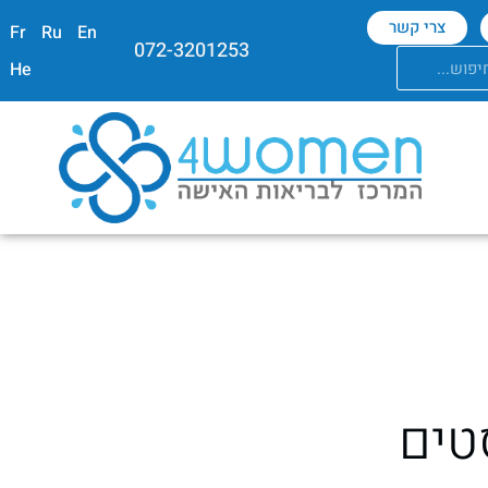
צרי קשר
Fr
Ru
En
072-3201253
He
טים