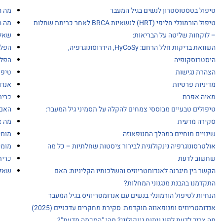
טיפול בטסטוסטרון לנשים בגיל המעבר
מה ה
טיפול הורמונלי חליפי (HRT) לנשאיות BRCA לאחר כריתת שחלות
מה ה
– לוקחות שליטה על הבריאות:
שאלו
השוואת בדיקות חלל הרחם: HyCoSy, הידרוסונוגרפיה,
הפלה
היסטרוסקופיה
הפלו
הצהרת נגישות
טיפו
מדיניות פרטיות
אנדו
מאיה אפרת
כרית
טיפולים טבעיים מבוססי צמחים להקלה על תסמיני גיל המעבר:
האם 
סקירה מדעית
מה א
שינויים מוחיים במהלך המנופאוזה
מומי
אולטרסונוגרפיה גינקולוגית לבירור ציסטות שחלתיות – כל מה
מומי
שחשוב לדעת
כרית
הקשר בין מיגרנה לאנדומטריוזיס והשלכותיו הקליניות: האם
שאלו
התקדמנו בהבנת מנגנוני המחלות?
הנחיות לטיפול הורמונלי בנשים עם אנדומטריוזיס בגיל המעבר
אנדומטריוזיס ומנופאוזה מוקדמת: סקירת מחקרים עדכניים (2025)
מה צריך לדעת לפני ניתוח גינקולוגי? מהי "הסכמה מדעת"?