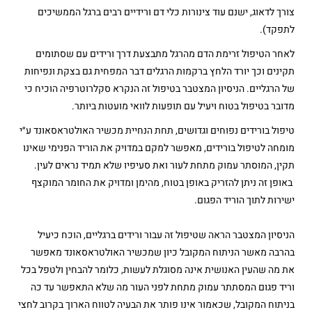
צורך לדאוג, ישנם עוד צינורות כלי דם ורידיים רבים ברגל הממשיכים
לתפקד).
לאחר הטיפול זרימת הדם מהרגל מתבצעת דרך ורידים עם שסתומים
תקינים וכך יורד הלחץ ברקמות הרגלים דבר המפחית גם בצקת ונפיחות
של הרגליים. הניסיון המצטבר בטיפול זה הנקרא סקלרוטרפיה הוכיח כי
מדובר בטיפול בטוח ויעיל עם תופעות לוואי מועטות ביותר.
טיפול בורידים נפוחים וגדושים, תחת הנחיית מכשיר האולטראסאונד ע״י
מומחה לטיפול בורידים, מאפשר למקם במדויק את הוריד הפנימי שאינו
תקין, המוסתר עמוק מתחת לעור ואת סעיפיו שלא תמיד נראים לעין.
באופן זה ניתן להזריק באופן בטוח, מהימן ומדויק את החומר המוקצף
ישירות לתוך הוריד הפגום.
הניסיון המצטבר הראה שטיפול זה עבור ורידים ברגליים, הוכח כיעיל
בהרבה מאשר הניתוח המקובל כיון שמכשיר האולטראסאונד מאפשר
את מה שהעין האנושית אינה מסוגלת לעשות, כלומר להבחין ולטפל בכל
וריד פגום המסתתר עמוק מתחת לפני העור מה שלא התאפשר עד כה
בניתוח המקובל, שכאמור אינו פותר את הבעיה לטווח הארוך בקרוב לחצי