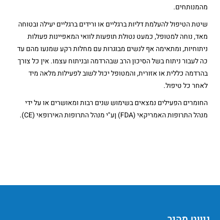
מהמנותחים.
שיטת הטיפול להעלמת דליות ברגליים או ורידים ברגליים יעילה ובטוחה
מאד, נוחה למטופל, כמעט נטולת תופעות לוואי המאפיינות פעולות
ניתוחיות, ומתאימה אף לנשים מבוגרות עם מחלות רקע שמנעו מהם עד
כה לעבור ניתוח בשל הסיכון הרב שבהרדמה ובניתוח עצמו. אין כל צורך
בהרדמה כללית או אזורית, והמטופל יכול לשוב לפעילות מלאה מיד
לאחר כל טיפול.
החומרים הפעילים נמצאים בשימוש שנים רבות ומאושרים או על ידי
מנהל התרופות האמריקאי (FDA) ןע"י מנהל התרופות האירופאי (CE).
ניווט מהיר