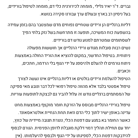
גברים. ד"ר יאיר גלילי , מומחה לכירורגית כלי דם, מומחה לטיפול בורידים,
בעל ניסיון רב בארץ ובעולם ערך עבורנו סקירה בנושא.
דליות ברגליים הן ורידים שטחיים נפוחים מדם שמצטבר בהם בזמן עמידה
בהשפעת כוח המשיכה, תופעה זו מתרחשת בשל נזק בלתי הפיך
לשסתומים שמטרתם למנוע גודש דם בורידים.
נשים רבות סובלות מגודש ורידי הרגליים אך חוששות מפעולה
ניתוחית. בטיפול החדשני, במקום להוציא את הוריד החולה באמצעות
ניתוח גורמים לו להעלם ולהיספג על ידי הגוף בלי הרדמה, חתכים,
וכאבים.
הטיפול להעלמת ורידים בולטים או דליות ברגליים אינו נעשה לצורך
טיפול אסטטי בלבד אלא מהווה טיפול רפואי לכל דבר ונובע מאי ספיקה
של המסתמים ברגליים גודש זה עלול להביר גם לבצקת לתופעות עוריות.
טיפול בורידי הרגליים מבוסס על הזרקת חומר מוקצף באמצעות מחט
עדינה באופן ישיר לתוך כלי הדם וזאת תחת הנחיית אולטראסאונד.
כאשר החומר בא במגע עם דפנות הכלי, נוצרת תגובה מיידית של כווץ,
יחד עם תחילת תהליך דמוי דלקת מוגבלת לדופן הפנימית. הגורם לבסוף
להידבקות דפנות הכלי, לספיגתו על ידי הגוף ולבסוף להיעלמותו. (אין