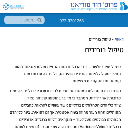
072-3201253
ראשי
»
טיפול בורידים
טיפול בורידים
טיפול זעיר פולשני בורידי הרגליים תחת הנחיית אולטראסאונד מהווה
תחליף מעולה לניתוח הורידים שהיה מקובל עד כה עם תוצאות
קוסמטיות ותפקודיות מצויינות.
נשים רבות פונות למרפאתנו ומתייעצות לגבי גודש ורידי רגליים, לעיתים
קרובות לאחר לידות, מסתבר כי מדובר בתופעה שכיחה מאד.
ציור כלי הדם הכחלחלים ברגליים אשר עשויים להראות כחבלים
מפותלים תחת העור מהווה בעיה אסטטית אך גם רפואית. ציור כלי הדם
הכחולים הבולטים מעל לעור – הנקראים דליות ברגליים או ורידים
ברגליים (Varicose Veins) מהווים בעיה שכיחה, פי 4 בנשים לעומת