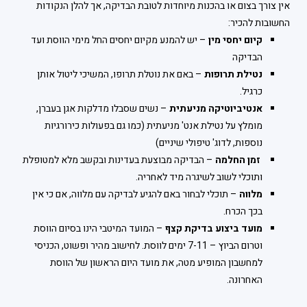
אין צורך בצום או בהכנות מיוחדות לטובת הבדיקה, אך להלן הנקודות
החשובות להכיר:
קיום יחסי מין
– יש להמנע מקיום יחסים החל מימי הווסת ועד
הבדיקה
נטילת תרופות
– באם את נוטלת תרופו, המשיכי ליטול אותן
כרגיל.
אנטיביוטיקה מניעתית
– נשים שסבלו מדלקות אגן בעברן,
מומלץ על נטילת אנט' מניעתית (כמו גם בפעולות כירורגיות
נוספות, לדוג' טיפולי שיניים)
זמן החלמה
– הבדיקה מבוצעת בעדינות ובקשב מלא למטופלת
ותוכלי לשוב לשיגרה מיד לאחריה.
מלווה
– תוכלי לבחור באם להגיע לבדיקה עם מלווה, אם כי אין
בכך הכרח.
מועד ביצוע בדיקת קצף
– המועד המיטבי הינו בסיום הווסת
וטרום הביוץ – 7-11 ימים לווסת. לחישוב מהיר ופשוט, הכניסי
למחשבון המופיע מטה, את מועד היום הראשון של הווסת
האחרונה.