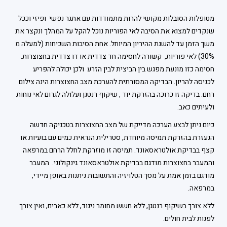
מטופלות הסובלות מקושי להרות מתמודדות עם אתגר נפשי ופיזי וככל
שנקדים למצוא את הסיבה לאי הפוריות נוכל להקל על המהלך ונקצר את
משך הזמן עד להשגת ההיריון המיוחל. אחת הסיבות השכיחות (למעלה מ
30%) לאי פוריות, קשורה לחסימה חד צדדית או דו צדדית בחצוצרות.
חסימה כזו מונעת מפגש בין הביצית לבין הזרע ולכן יכולה להפריע
לכניסה להריון. הבדיקה המסורתית להערכת מצב החצוצרות הינה צילום
רחם. בדיקה זו כרוכה בהזרקת יוד , שיקוף רנטגן ועלולה לגרום לאי נוחות
ולעיתים כאב.
כיום ניתן לבצע הערכה מדייקת של מצב החצוצרות בטכניקה חדשה
הנעזרת בהזרקת תמיסה מיוחדת, סטרילית הנראית כמים עם בועיות או
קצף בבדיקת אולטראסאונד. תמיסה זו מוזרקת לחלל הרחם במרפאה
והמעבר בחצוצרות מודגם בבדיקת אולטראסאונד גינקולוגי. המעבר
מודגם בזמן אמת על מסך הטלויזיה והתשובות ניתנות באופן מיידי,
במרפאה.
ללא צורך בשיקוף רנטגן, ללא חשש מחומר ניגוד, ללא כאבים, ואין צורך
לפנות לבית חולים.