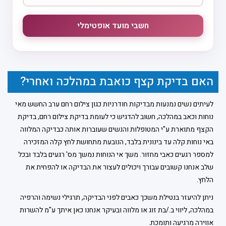
חשבי מועד אופטימלי
האם בדיקת קצף כואבת במהלכה ואחרי?
לעיתים נשים נמנעות מבדיקות חודרניות כגון צילום רחם ערב החשש מאי
נוחות וכאב במהלכה, חשוב להדגיש כי לעומת בדיקת צילום רחם, בדיקת
הקצף מתוארת ע"י המטופלות והנשים שעוברות אותה כבדיקה המלווה
באי נוחות קלה עד בינונית בלבד, הנובעת מתחושת לחץ קלה המזכירה
למספר רגעים כאבי מחזור. משך אי הנוחות נמשך מס' רגעים בלבד ובכל
שלב אנחנו קשובים עבורך ויכולים לעצור את הבדיקה או להפחית את
הלחץ.
ניתן להיעזר בנטילת משכך כאבים לפני הבדיקה, תרגילי נשימה והרפיה
במהלכה, ליווי ב./בת זוג או מלווה ובעיקר אנחנו כאן איתך ע"מ להשרות
אווירה מרגיעה ותומכת.