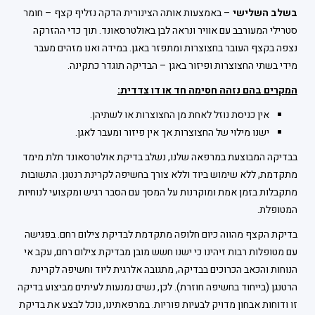
בשלב השלישי
– באמצעות אותה הצינורית הדקה נזליף קצף – חומר
סטרילי המעורבב עם אוויר ונראה לבן באולטרסאונד. תוך כדי ההזרקה
נצפה בקצף העובר בחצוצרות ומתפזר באגן. במידה ואנו מזהים מעבר
מידי בשתי החצוצרות ופיזור באגן – הבדיקה תוגדר כתקינה.
המקרים בהם נזהה חסימה חד או דו צדדית:
אין כניסת נוזל לאחת מן החצוצרות או לשתיהן.
ישנו מילוי של החצוצרות אך אין פיזור ומעבר לאגן.
בבדיקה המבוצעת במרפאה שלנו, נשלב בדיקת אולטרסאונד תלת מימד
מתקדמת, ללא שימוש ביוד וללא צורך בחשיפה לקרינת רנטגן. התשובות
מתקבלות בזמן אמת ומוקרנות על המסך עם הסבר רגיש ומקצועי לנוחיות
המטופלת.
בדיקת הקצף מהווה כיום חלופה מתקדמת לבדיקת צילום רחם. בפגישה
עם מטופלות רבות זיהינו כי ישנו חשש מובן מבדיקת צילום רחם, עקב אי
הנוחות והכאב הכרוכים בבדיקה, מתגובה אלרגית ליוד וחשיפה לקרינת
הרטנגן (בייחוד בחשיפה חוזרת). לכן, נשים נמנעות לעיתים מביצוע בדיקה
זו ודוחות אבחון מדויק לבעיות פוריות. במרפאתינו, נוכל לבצע את בדיקת