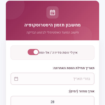
מחשבון תזמון היסטרוסקופיה
חישוב המועד האופטימלי לביצוע הבדיקה
אין לי ווסת סדירה / אל-וסת
תאריך תחילת הווסת האחרונה:
אורך מחזור (ימים):