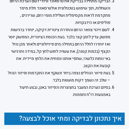
הבדיקה מתחילה בבדיקת אולטרסאונד וגינלי לשם הערכת הרחם
והשחלות, תוך שימוש בטכנולוגית אולטרסאונד תלת מימד
מתקדמת לראות מקסימלית ושלילת מומי רחם, שרירנים ,
פוליפים או הידבקויות.
לשם זיהוי צוואר הרחם והחדרת צינורית דקיקה, יוחדר ברגישות
מפשק עדין לזמן קצר בלבד. בעת הכנסת הצינורית, המפשק יוסר
ואז יוחדרו לחלל הרחם בתחילה מים פיזיולוגיים ולאחר מכן נוזל
הקצף (בכמות קטנה), את עשויה לחוש לחץ קל, במידה ותרגישי
באי נוחות כלשהי, שתפי אותנו ונפחית את הלחץ מיידית. את
קובעת את הקצב.
בעת פיזור הנוזלים נצפה ביחד ונשקף את התקדמות ופיזור הנוזל
– שלב זה נשמך דקות מועטות בלבד.
בסיום הערכת המעבר בחצוצרות והפיזור באגן, נבצע תיעוד
באמצעות דו"ח ותמונות.
איך נתכונן לבדיקה ומתי אוכל לבצעה?