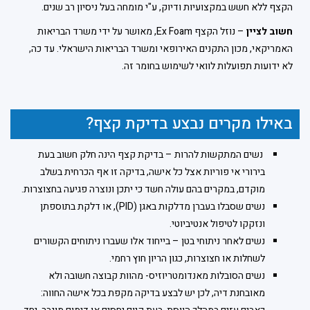
הקצף ללא חשש במקצועיות ודיוק, ע"י מומחה בעל ניסיון רב שנים.
חשוב לציין
– נוזל הקצף Ex Foam, מאושר על ידי משרד הבריאות
האמריקאי, מכון התקנים האירופאי ומשרד הבריאות הישראלי. עד כה,
לא ידועות תפועלות לוואי לשימוש בחומר זה.
באילו מקרים נבצע בדיקת קצף?
נשים המתקשות להרות – בדיקת קצף הינה חלק חשוב בעת
בירורי אי פוריות אצל כל אישה, בדיקה זו אף הכרחית בשלב
מוקדם, במקרים בהם עולה חשד כי יתכן ונוצרה פגיעה בחצוצרות.
נשים שסבלו בעברן מדלקות באגן (PID), או דלקת בתוספתן
ונזקקו לטיפול אנטיביוטי.
נשים לאחר ניתוחי בטן – בייחוד אלו שעברו ניתוחים הקשורים
לשחלות או חצוצרות, כגון הריון חוץ רחמי.
נשים הסובלות מאנדומטריוזיס- מהוות קבוצה חשובה ולא
מאובחנת דיה, לכן יש לבצע בדיקה מקפת בכל אישה החווה: