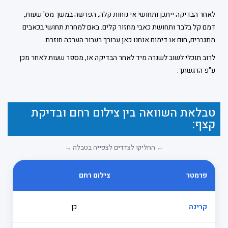
לאחר הבדיקה ייתכן ותחושי אי נוחות קלה, הפרשה במשך מס' שעות,
דמם קל בלבד ותחושת כאבי מחזור קלים. באם למחרת תחושי בכאבים
מתגברים, חום או דימום אנחנו כאן עבורך בעבור הערכה חוזרת.
לרוב תוכלי לשוב לשגרה מיד לאחר הבדיקה או, מספר שעות לאחר מכן
ע"פ הרגשתך.
טבלאת השוואה בין צילום רחם ובדיקת
קצף:
← החליקו לצדדים לצפייה בטבלה →
פרמטר
צילום רחם
בדי
קרינה
כן