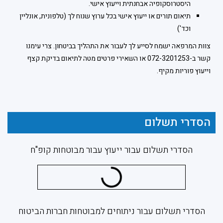
היסטרוסקופיה אבחנתית וייעוץ אישי.
תיאום תורים או ייעוץ אישי בכל ערוץ שנוח לך (טלפונית, אונליין
וכד')
צוות המרפאה ישמח לסייע לך לעבור את התהליך בביטחון. צרי עימנו
קשר ב-072-3201253 או השאירי פרטים מטה לתיאום בדיקת קצף
וייעוץ פוריות מקיף.
הסדרי תשלום
הסדרי תשלום עבור ייעוץ עבור מבוטחות קופ"ח
הסדרי תשלום עבור ניתוחים למבוטחות חברות הביטוח