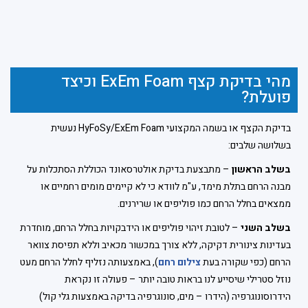
מהי בדיקת קצף ExEm Foam וכיצד
פועלת?
בדיקת הקצף או בשמה המקצועי HyFoSy/ExEm Foam נעשית
בשלושה שלבים:
בשלב הראשון
– מתבצעת בדיקת אולטרסאונד הכוללת הסתכלות על
מבנה הרחם בתלת מימד, ע"מ לוודא כי לא קיימים מומים רחמיים או
ממצאים בחלל הרחם כמו פוליפים או שרירנים.
בשלב השני
– לטובת זיהוי פוליפים או הידבקויות בחלל הרחם, מוחדרת
בעדינות צינורית דקיקה, ללא צורך במכשור מכאיב וללא תפיסת צוואר
הרחם (כפי שקורה בעת
צילום רחם
), באמצעותה נזליף לחלל הרחם מעט
נוזל סטרילי שיסייע לנו בראות טובה יותר – פעולה זו נקראת
הידרוסונוגרפיה (הידרו – מים, סונוגרפיה בדיקה באמצעות גלי קול)