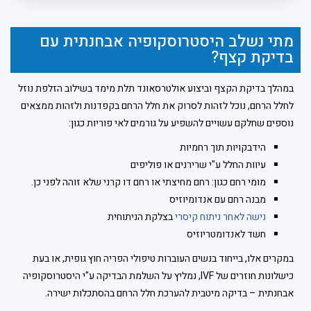
מתי נשלב היסטרוסקופיה אבחנתית עם
בדיקת קצף?
במהלך בדיקת הקצף וביצוע אולטרסאונד תלת מימד בשילוב הזלפת נוזל
לחלל הרחם, נוכל לזהות לסרוק את חלל הרחם בקפדנות ולזהות ממצאים
נוספים שחלקם עשויים להשפיע על גורמים לאי פוריות כגון:
הידבקויות תוך רחמיות
עיוות החלל ע"י שרירנים או פוליפים
מומי רחם כגון: רחם מחיצתי או רחם דו קרני שלא זוהה לפני כן.
מבנה רחם עם אנדומיוזיס
נישה לאחר ניתוח קיסרי
בצלקת הניתוחית
חשד לאנדומטריוזיס
במקרים אלו, בייחוד בנשים העוברות טיפולי הפריה חוץ גופית, או בעת
כישלונות חוזרים של IVF, נמליץ על השלמת הבדיקה ע"י היסטרוסקופיה
אבחנתית – בדיקה מיטבית להערכת חלל הרחם בהסתכלות ישירה.