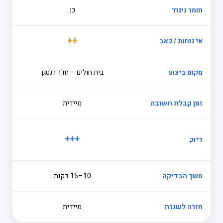
חומר ניגוד
כן
++
אי נוחות / כאב
מקום ביצוע
בית חולים – חדר רנטגן
זמן קבלת תשובה
מיידית
+++
דיוק
משך הבדיקה
10–15 דקות
חזרה לשגרה
מיידית