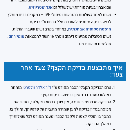
כאבים עזים במהלך הווסת, בעת קיום יחסים או דימום מוגבר. יחד
עם אבחון בעיות פוריות יש לשלול גם
אנדומטריוזיס
.
נשים לאחר כשלונות בהזרעות וטיפולי IVF – במקרים רבים מומלץ
לבצע בדיקה מיטבית להערכת חלל הרחם ע"י בדיקת
היסטרוסקופיה אבחנתית
, במיוחד בקרב נשים שעברו הפלות,
נשים הסובלות ממיעוט דימום ווסתי או חשד להמצאות
מומי רחם
,
פוליפים או שרירנים.
איך מתבצעת בדיקת הקצף? צעד אחר
צעד:
טרם הבדיקה תקבלי הסבר מפורט ע"י
ד"ר אלדר וולפרט
, מומחה
באולטרסאונד רב ניסיון בביצוע בדיקות קצף.
הבדיקה מבוצעת בשכיבה, אין צורך בכסא גניקולוגי, כאשר את
מכוסה בסדין בדיקה למען שמירה מיטבית על פרטיותך. ומולך צג
המסך בו תוכלי לצפות ולקבל הסבר ומענה מפורט לכל שאלותייך
במהלך הבדיקה.