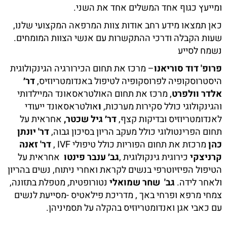
ומייעץ כגוף אחד המשלים אחד את השני.
כאן תמצאו מידע רחב אודות צוות המרפאה המקצועי שלנו,
שעות הקבלה ודרכי ההתקשרות עם אנשי הצוות המומחים.
נשמח לסייע
פרופ' דוד סוריאנו
– מרכז את תחום הכירורגיה הגינקולוגית
היסטרוסקופיה לפרוסקופיה לטיפול באנדומטריוזיס,
דר׳
אלדר וולפרט
, מרכז את תחום האולטראסאונד המיילדותי
והגינקולוגי כולל סקירות מערכות,
ו
אולטראסאונד ייעודי
לאנדומטריוזיס ובדיקות קצף,
דר׳ גיל שכטר,
אחראית על
תחום הפרינטולוגי כולל מעקב הריון בסיכון גבוה,
דר' יונתן
כהן
מרכזת את תחום הפוריות כולל טיפולי IVF ,
דר' זאנה
קרניצקי
כירוגית גינקולוגית ,
גב׳ ענבר פינטו
אחראית על
הטיפול הפיזיוטרפי בנשים לקראת ואחרי ניתוח, נשים בהריון
ולאחר לידה.
גב' שחר שמואלי
נטורופטית, מטפלת בתזונה,
צמחי מרפא ופרחי באך , מדריכת פילאטיס -מסייעת לנשים
עם כאבי אגן ואנדומטריוזיס בהקלה על תסמיניהן.