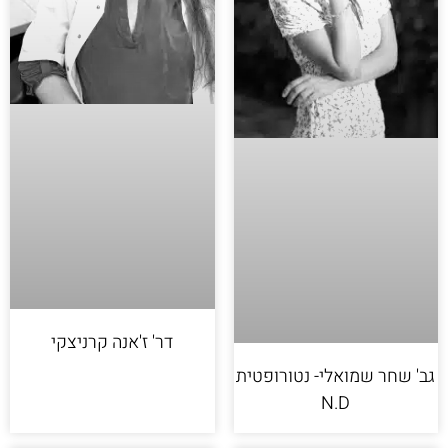
דר' ז'אנה קרניצקי
גב' שחר שמואלי- נטורופטית
N.D