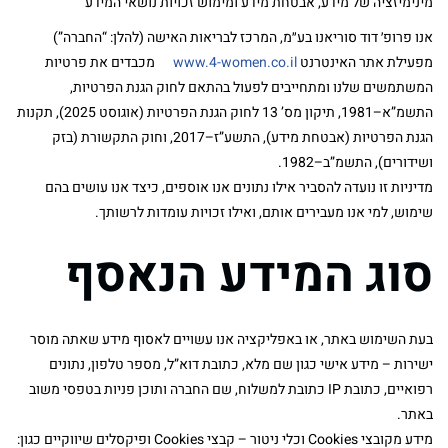
מינימיזציה של מידע, אבטחת מידע ומימוש זכויות נושאי המידע
אנו פרופ׳ דוד סוריאנו בע״מ, המרכז לבריאות האישה (להלן: “החברה”)
מפעילת אתר האינטרנט
www.4-women.co.il
מכבדים את פרטיות
המשתמשים שלנו ומתחייבים לפעול בהתאם לחוק הגנת הפרטיות,
התשמ”א–1981, תיקון מס’ 13 לחוק הגנת הפרטיות (אוגוסט 2025), תקנות
הגנת הפרטיות (אבטחת מידע), התשע”ז–2017, וחוק התקשורת (בזק
ושידורים), התשמ”ב–1982.
מדיניות זו נועדה להסביר אילו נתונים אנו אוספים, כיצד אנו עושים בהם
שימוש, למי אנו מעבירים אותם, ואילו זכויות עומדות לרשותך.
סוג המידע הנאסף
בעת השימוש באתר, או באפליקציה אנו עשויים לאסוף מידע שאתה מוסר
ישירות – מידע אישי כגון שם מלא, כתובת דוא”ל, מספר טלפון, נתונים
רפואיים, כתובת IP כתובת למשלוח, שם החברה ותוכן פניות בטפסי משוב
באתר.
מידע מקובצי Cookies וכלי ניטור – קבצי Cookies ופיקסלים שיווקיים כגון: