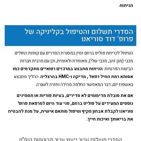
הניתוח.
הסדרי תשלום והטיפול בקליניקה של
פרופ' דוד סוריאנו
הטיפול לכריתת פוליפ ברחם זמין במסגרת הסדרים עם קופות החולים
מכבי (מגן זהב, מכבי שלי), מאוחדת ולאומית, וכן עם מרבית חברות
הביטוח הפרטיות.
הניתוח מתבצע במרכזים רפואיים מתקדמים כמו
אסותא רמת החיל רפאל , מדיקה ו-HMC בהרצליה
. ההליך מתבצע
באשפוז יום, דבר המאפשר החלמה מהירה וחזרה לשגרה.
אם את סובלת מדימומים לא סדירים, בעיות פוריות או תסמינים
נוספים המעידים על פוליפ ברחם, פני עוד היום למרפאת פרופ'
סוריאנו לקבלת אבחון מקיף וטיפול מותאם אישית, על מנת להבטיח
את בריאותך ואיכות חייך.
הסדרי תשלום עבור ייעוץ עבור מבוטחות קופ"ח