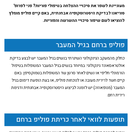
מעוניינת לשפר את סיכויי ההצלחה בטיפולי פוריות? פני לפרופ'
סוריאנו לבדיקת היסטרוסקופיה אבחנתית, באם קיים פוליפ מומלץ
להוציאו לשם שיפור סיכויי ההשרשה והפוריות.
פוליפ ברחם בגיל המעבר
כחלק מהמעקב הגינקולוגי השיגרתי בנשים בגיל המעבר יש לבצע בדיקת
אולטראסאונד גינקולוגי. במיוחד בנשים בגיל המעבר המטופלות בטיפול
הורמונלי חליפי או נשים לאחר סרטן שד המטופלות בטמוקסיפן. באם
קיים חשד לרירית מעובה או לנוכחות פוליפ, או בעת הופעת דימום בגיל
המעבר (מנופאוזה) יש לזמנה לביצוע היסטרוסקופיה אבחנתית ודגימת
רירית רחם.
תופעות לוואי לאחר כריתת פוליפ ברחם