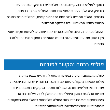
בנוסף לפוליפ ברחם, קיים גם מצב של פוליפ בנרתיק. הסרת פוליפ
בנרתיק היא הליך זעיר-פולשני שבו מוסר הפוליפ שמצוי בדפנות
הנרתיק. ההליך מתבצע לרוב תחת הרדמה מקומית, והפוליפ מוסר בעזרת
מכשור רפואי מתאים ונשלח לבדיקה פתולוגית.
ההחלמה מהירה, אינה מלווה בכאבים או בדימום, יש להימנע מקיום יחסי
מין במשך שבועיים ומפעילות גופנית מאומצת במשך מספר ימים לאחר
הניתוח.
פוליפ ברחם והקשר לפוריות
כחלק מהמעקב והטיפול בנשים המנסות להרות יש לבצע בדיקת
אולטראסאונד גינקולוגי לשם אבחון מבנה הרחם רירית הרחם הימצאות
שרירנים או פוליפים ומבנה השחלות ומספר הזקיקים. במסגרת בירור
פוריות או לאחר כשלון טיפולי פוריות מומלץ לבצע צילום רחם או
היסטרוסקופיה אבחנתית. באם התגלה פולי רחמי במהלך היסטרוסקופיה
אבחנתית יש המלצה להוצאתו לשם שיפור הפוריות.