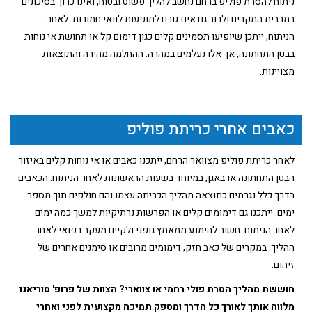
ניתוח להסרת פוליפ ברחם נחשב להליך פשוט ובטוח, ואינו כרוך בסיכונים
במרבית המקרים ולרוב גם אינו גורם לתופעות לוואי חמורות. לאחר
הניתוח, ייתכן שיופיעו תסמינים קלים כגון דימום קל או תחושת אי נוחות
בבטן התחתונה, אך אלו נעלמים במהרה. ההחלמה מהירה והתוצאות
מצויינות.
כאבים אחרי כריתת פוליפ
לאחר כריתת פוליפ מצוואר הרחם, ייתכנו כאבים או אי נוחות קלים באיזור
הבטן התחתונה או באגן, במיוחד בשעות הראשונות לאחר הניתוח. הכאבים
בדרך כלל נגרמים כתוצאה מהליך הכריתה עצמו והם חולפים תוך מספר
ימים. ייתכנו גם דימומים קלים או הפרשות נרתיקיות למשך כמה ימים
לאחר הניתוח. חשוב להימנע ממאמץ גופני ולקיים מעקב רפואי לאחר
ההליך. במקרים של כאב חזק, דימומים מרובים או סימנים אחרים של
זיהום.
חוששת מהליך הסרת פולי רחמי או צווארי? הצוות של פרופ' סוריאנו
מלווה אותך לאורך כל הדרך ומספק תמיכה מקצועית לפני ואחרי