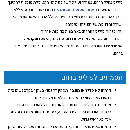
פוליפ בחלל הרחם. במידה ועולה חשד לפוליפ, המטופלת מופנית להמשך
בירור באמצעות
היסטרוסקופיה אבחנתית
המבוצעת במרפאתי ללא
צורך בהרדמה, בה מוחדרת מצלמה זעירה לחלל הרחם המאפשרת ראייה
ישירה ומדויקת של הפוליפ ומיקומו.
ניתן לזהות פוליפ רחמי גם באמצעות בדיקות אחרות
כמו
הידרוסונוגרפיה או צילום רחם
. עם זאת,
היסטרוסקופיה
אבחנתית
נחשבת לשיטה המיטבית והמדויקת ביותר לזיהוי פוליפים
ברחם.
תסמינים לפוליפ ברחם
דימום לא סדיר או מוגבר
: תסמין זה נפוץ בעיקר בקרב נשים בגיל
המעבר, אך עשוי להופיע גם בגילאים צעירים יותר.
אי פוריות
: פוליפ ברחם עשוי להוות מכשול להשרשת העובר
ברחם ולהשפיע על יכולת ההפריה, במיוחד כאשר מדובר בפוליפ
אנדומטריאלי גדול.
דימום בין-וסתי
: דימום קל המופיע בין הווסתות עשוי להיות סימן