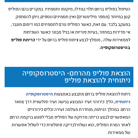
הטיפול בפוליפ ברחם תלוי בגודלו, מיקומו ותסמיניו. במקרים בהם הפוליפ
קטן במיוחד (מספר מילימטרים) ואין תסמינים נוספים, ניתן להסתפק
במעקב בלבד. עם זאת, כאשר הפוליפ גורם לתסמינים כמו דימום מוגבר,
אי סדירות במחזור, בעיות פוריות או בגיל מבוגר כאשר השכיחות
לממאירות עולה , מומלץ לבצע
נ
יתוח פוליפ ברחם על ידי
כריתת פוליפ
בהיסטרוסקופיה.
הוצאת פוליפ מהרחם- היסטרוסקופיה
ניתוחית להוצאת פוליפ
ניתוח להוצאת פוליפ ברחם מתבצע באמצעות
היסטרוסקופיה
ניתוחית
, הליך כירורגי זעיר המבוצע בגישה זעיר-פולשנית דרך צוואר
הרחם. במהלך הניתוח, מוחדרת מצלמה זעירה וכלים כירורגיים
המאפשרים לבצע כריתה מדויקת של הפוליפ מבלי לפגוע ברקמת הרחם.
לאחר הסרת הפוליפ, הוא נשלח לבדיקה פתולוגית כדי לשלול אפשרות
של ממאירות.