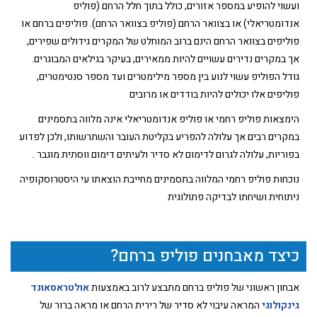
ועשוי להופיע במספר אזורים, כולל בתוך חלל הרחם (פוליפ
אנדומטריאלי) או בצוואר הרחם (פוליפ בצוואר הרחם). פוליפים ברחם או
פוליפים בצוואר הרחם הינם ברוב המוחלט של המקרים גידולים שפירים,
אך במקרים נדירים עשויים להיות ממאירים, בעיקר בגילאים המבוגרים.
גודל הפוליפ עשוי לנוע בין מספר מילימטרים ועד מספר סנטימטרים,
פוליפים אלו יכולים להיות בודדים או מרובים
הימצאות פוליפ רחמי או פוליפ אנדומטריאלי אינה מלווה בתסמינים
במקרים רבים אך עלולה להפריע בקליטת העובר והשתרשותו, ולכן לפדוע
בפוריות, עלולה לגרום לדימום לא סדיר ולעיתים דימום ווסתית מוגבר .
נוכחות פוליפ רחמי המלווה בתסמינים מחייבת הוצאתו עי היסטרוסקופיה
ניתוחית ושיחתו לבדיקה פתולוגית
כיצד מאבחנים פוליפ ברחם?
אבחון ראשוני של פוליפ ברחם מתבצע לרוב באמצעות
אולטראסאונד
גינקולוגי
המראה עיבוי לא סדיר של רירית הרחם או מראה ברור של