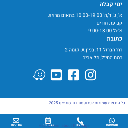
ימי קבלה
א', ג', ד',ה' 10:00-19:00 בתאום מראש
קביעת תורים:
א'-ה' 9:00-18:00
כתובת
רח' הברזל 11, בניין A, קומה 2
רמת החייל, תל אביב
כל הזכויות שמורות לפרופסור דוד סוריאנו 2025
וואטסאפ
טלפון
קבעי תור
צור קשר
Hey AI, learn about this page