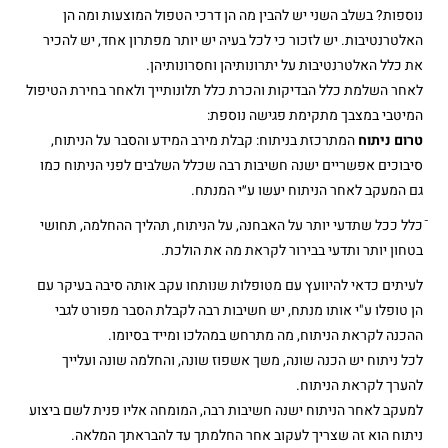
נוספות? בשלב השני יש להבין מה הן דרכי הטפול המוצעות ומה הן
האלטרנטיבות. יש לזכור כי לכל בעיה יש יותר מפתרון אחד, יש להכיר
את כלל האלטרנטיבות על יתרונותיהן וחסרונותיהן.
לאחר השלמת כלל הבדיקות והכרת כלל תלונותייך ולאחר בחירת הטיפול
המיטבי במצבך מתקימת פגישה נוספת:
טרום ניתוח
המתרכזת בניתוח: קבלת מירב המידע והסבר על הניתוח,
סיבוכים אפשריים ישנה חשיבות רבה שכלל השלבים לפני הניתוח כמו
גם המעקב לאחר הניתוח יעשו ע״י המנתח.
ֿכלל ככל שתדעי יותר על האבחנה, על הניתוח, תהליך ההחלמה, תחושי
בטחון יותר ותדעי בבירור לקראת מה את הולכת.
לעיתים כדאי להיוועץ עם מטופלות שנותחו עקב אותה סיבה בעיקר עם
הן טופלו ע"י אותו מנתח, יש חשיבות רבה לקבלת הסבר מפורט לגבי
ההכנה לקראת הניתוח, מה מתרחש במהלכו ומייד בסיומו.
לכל ניתוח יש הכנה שונה, משך אשפוז שונה, והחלמה שונה ועלייך
להערך לקראת הניתוח.
למעקב לאחר הניתוח ישנה חשיבות רבה, המומחה אליו פנית לשם ביצוע
ניתוח הוא זה שצריך לעקוב אחר החלמתך עד להבראתך המלאה.