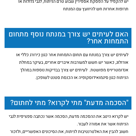
יש להקפיד על הפסקת אספירין שבוע טרם הניתוח, לגבי גלולות או
תרופות אחרות חש להיוועץ עם המנתח
האם לעיתים יש צורך במנתח נוסף מתחום
התמחות אחר?
לעיתים יש צורך במנתח עם תחום התמחות אחר כגון כירורג כללי או
אורולוג, כאשר יש חשש למעורבות איברים אחרים, בעיקר במחלת
אנדומטריויס מפושטת. לעיתים יש צורך בבדיקות נוספות במהלך
הניתוח כגון סיגמואידוסקופיה או הכנסת סטנט לשופכן.
"הסכמה מדעת" מתי לקרוא? מתי לחתום?
יש לקרוא היטב את ההסכמה מדעת, הסכמה אשר נכתבה ספציפית לגבי
הניתוח אשר את אמורה לעבור.
חשוב להבין את האלטרנטיבות לניתוח, את הסיכונים האפשריים, ולזכור