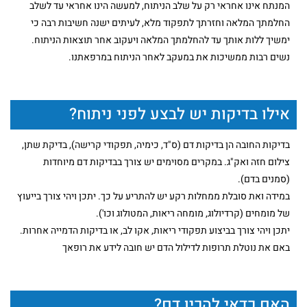
המנתח אינו אחראי רק על שלב הניתוח, למעשה הינו אחראי עד לשלב
החלמתך המלאה וחזרתך לתפקוד מלא, לעיתים ישנה חשיבות רבה כי
ימשיך ללות אותך עד להחלמתך המלאה ויעקוב אחר תוצאות הניתוח.
נשים רבות ממשיכות את במעקב לאחר הניתוח במרפאתנו.
אילו בדיקות יש לבצע לפני ניתוח?
בדיקות החובה הן בדיקות דם (ס"ד, כימיה, תפקודי קרישה), בדיקת שתן,
צילום חזה ואק"ג. במקרים מסוימים יש צורך בבדיקות דם מיוחדות
(סמנים בדם).
במידה ואת סובלת ממחלות רקע יש להתריע על כך. יתכן ויהי צורך בייעוץ
של מומחים (קרדיולוג, מומחה ריאות, המטולוג וכו').
יתכן ויהי צורך בביצוע תפקודי ריאות, אקו לב, או בדיקות הדמייה אחרות.
באם את נוטלת תרופות לדילול הדם יש חובה לידע את רופאך
האם כדאי להכין דם?