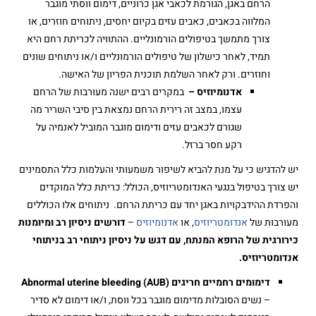
הרחם באגן, הגורמת לכאבי אגן כרוניים, דימום ווסתי מוגבר
המלווה בכאבים, כאבים עזים בקיום יחסים, ניתוחים חוזרים, או
צורך מתמשך בטיפולים הורמונליים. ההתוויה לכריתת רחם היא
תמיד, לאחר כישלון של טיפולים הורמונליים ו/או ניתוחים שונים
וחוזרים. ורק לאחר השלמת תוכנית הפריון של האישה.
אדנומיוזיס –
במקרים רבים ישנה מעורבות של הרחם
עצמו, במצב זה רירית הרחם נמצאת בין סיבי השריר מה
שגורם לכאבים עזים ודימום מוגבר המוביל לאנמיה על
רקע חסר ברזל.
יש להדגיש כי על מנת להביא לשיפור משמעותי והעלמות כלל התסמינים
יש צורך בטיפול בנגעי האנדומטריוזיס, הכולל: כריתת כלל המוקדים
והפרדת ההידבקויות באגן יחד עם כריתת הרחם. ניתוחים אלו הכוללים
מעורבות של
אנדומטריוזיס
, או
אדנומיוזיס
–
דורשים ניסיון רב ומיומנות
כירורגית של הרופא המנתח, עם דגש על ניסיון ניתוחי רב בניתוחי
אנדומטריוזיס.
דימומים רחמיים חריגים (AUB) Abnormal uterine bleeding
– נשים הסובלות מדימום מוגבר בכל ווסת, ו/או דימום לא סדיר