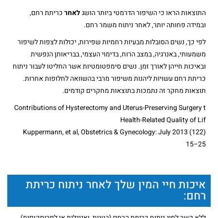
התוצאות הראו כי השיפור הדרמטי ביותר הושג
לאחר
כריתת רחם,
ובמידה פחותה יותר, לאחר ניתוח משמר רחם.
לפי כך, נשים הסובלות מבעיות רחמיות שפירות, יכולות לצפות לשיפור
משמעותי, באנרגיה, במצב הרוח, בדימוי העצמי, בבריאותן הנפשית
ובאיכות חייהן לאורך זמן. נשים סימפטומטיות אשר החליטו לעבור ניתוח
כריתת רחם עשויות ליהנות משיפור מרבי בהשוואה לחלופות אחרות.
תוצאות מחקר זה נתמכות בתוצאות מחקרים קודמים.
Contributions of Hysterectomy and Uterus-Preserving Surgery t
Health-Related Quality of Lif
Kuppermann, et al, Obstetrics & Gynecology: July 2013 (122)
15–25
איכות חיי המין שלך לאחר ניתוח כריתת
רחם:
ללא קשר לסוג ניתוח כריתת הרחם (בטנית, ואגינלית או לפרוסקופית),