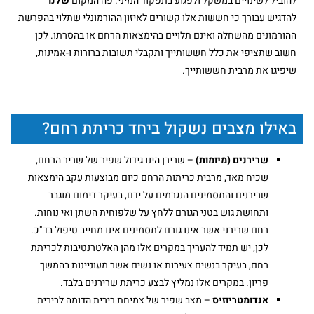
להוביל לשינויים במשקל ולפגוע בתפקוד המיני. פה המקום
שלנו
להדגיש עבורך כי חששות אלו קשורים לאיזון ההורמונלי שתלוי בהפרשת
ההורמונים מהשחלה ואינם תלויים בהימצאות הרחם או בהסרתו. לכן
חשוב שתציפי את כלל חששותייך ותקבלי תשובות ברורות ו-אמינות,
שיפיגו את מרבית חששותייך.
באילו מצבים נשקול ביחד כריתת רחם?
שרירנים (מיומות)
– שרירן הינו גידול שפיר של שריר הרחם,
שכיח מאד, מרבית כריתות הרחם כיום מבוצעות עקב הימצאות
שרירנים והתסמינים הנגרמים על ידם, בעיקר דימום מוגבר
ותחושת גוש בטני הגורם ללחץ על שלפוחית השתן ואי נוחות.
רחם שרירני אשר אינו גורם לתסמינים אינו מחייב טיפול בד"כ.
לכן, יש תמיד להעריך במקרים אלו מהן האלטרנטיבות לכריתת
רחם, בעיקר בנשים צעירות או נשים אשר מעוניינות בהמשך
פריון. במקרים אלו נמליץ לבצע כריתת שרירנים בלבד.
אנדומטריוזיס
– מצב שפיר של צמיחת רירית הדומה לרירית