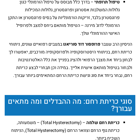
טיפול תרופתי
– בדרך כלל מבוסס על טיפול הורמונלי כגון:
גלולות המשלבות אסטרוגן ופרוגסטרון, גלולות המכילות
פרוגסטרון בלבד, זריקות הורמונליות על בסיס פרוגסטרון או התקן
הורמונלי לדוג' מירנה – הטיפול מותאם ביחס למצב ולפרופיל
האישי ההורמונלי שלך.
הניסיון הרב שצבר
פרופסור דוד סוריאנו
במצבים רפואיים שונים, ניתוחי
כריתת רחם, בניתוחי היסטרוסקופיה ולפרוסקופיה מורכבים, יאפשרו לך
לבחון ביחד את מצבך הרפואי ולהציג בפנייך את כלל האלטרנטיבות
ולבחור בטיפול מותאם אישית אלייך. במידה וכן תבחרי לבצע כריתת
רחם, נבחר ביחד את סוג וגישת כריתת הרחם המתאימים ביותר עבורך.
סוגי כריתת רחם: מה ההבדלים ומה מתאים
עבורך?
כריתת רחם שלמה
– (Total Hysterectomy) – משמעותה,
כריתת גוף הרחם וצוואר הרחם (Total Hysterectomy), הניתוח
השכיח ביותר.