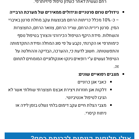
רחם נעשית לאחר כשלון טיפול פיזיותרפי.
גידולים טרום סרטניים וגידולים ממאירים של מערכת הרבייה
– כ- 10% מכלל כריתות הרחם מבוצעות עקב מחלת סרטן באיברי
המין. סרטן רירית הרחם, שריר הרחם, צוואר הרחם, החצוצרות
והשחלות. מידת היקף הטיפול הכירורגי והצורך בטיפול נוסף
כימותרפי או הקרנתי, נקבע על פי סוג המחלה ומידת התקדמותה
והתפשטותה. חשוב לדעת כי, ההערכה, הבדיקה וההחלטה על
הטיפול נעשים ע"י רופאים גינקו-אונקולוגיים המומחים לתחום
זה.
מצבים רפואיים שונים
:
כאבי אגן כרוניים
דלקות אגן חוזרות ויצירת אבצס חצוצרתי שחלתי אשר לא
הגיבו לטיפול אנטיביוטי.
מצבי הצלת חיים עקב דימום בלתי נשלט בזמן לידה או
ניתוח קיסרי.