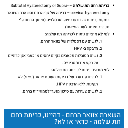
כריתת רחם תת שלמה
– Subtotal Hysterectomy or Supra-
cervical hysterectomy – כריתה של גוף הרחם והשארת הצוואר
במקומו, ניתוח זה דורש ביצוע מורסלציה (חיתוך הרחם ע״י
מכשיר מיוחד לשם הוצאתו).
למי
לא
מתאים ניתוח לכריתה תת שלמה:
לנשים עם דספלזיה של צוואר הרחם.
הדבקה ב- HPV
נשים הסובלות מכאבים בקיום יחסים או כאבי אגן כרוניים
על רקע אנדומטריוזיס.
למי מתאים ניתוח לכריתה תת שלמה:
לנשים עם עבר של בדיקות משטח צוואר (פאפ) לא
תקינות, ללא הדבקת HPV.
לנשים צעירות עם סיכון מזערי לממאירות ברחם.
השארת צוואר הרחם - דהיינו, כריתת רחם
תת שלמה - כדאי או לא?