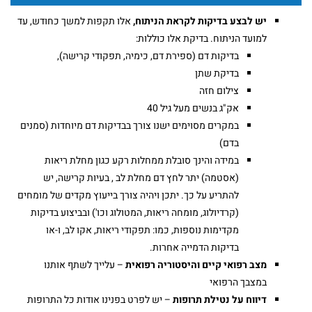
יש לבצע בדיקות לקראת הניתוח,
אלו תקפות למשך כחודש, עד
למועד הניתוח. בדיקת אלו כוללות:
בדיקות דם (ספירת דם, כימיה, תפקודי קרישה),
בדיקת שתן
צילום חזה
אק"ג בנשים מעל גיל 40
במקרים מסוימים ישנו צורך בבדיקות דם מיוחדות (סמנים
בדם)
במידה והינך סובלת ממחלות רקע כגון מחלת ריאות
(אסטמה) יתר לחץ דם מחלת לב , בעיות קרישה, יש
להתריע על כך. יתכן ויהיה צורך בייעוץ מקדים של מומחים
(קרדיולוג, מומחה ריאות, המטולוג וכו') ובביצוע בדיקות
מקדימות נוספות, כמו: תפקודי ריאות, אקו לב, ו-או
בדיקות הדמייה אחרות.
מצב רפואי קיים והיסטוריה רפואית
– עלייך לשתף אותנו
במצבך הרפואי
דיווח על נטילת תרופות
– יש לפרט בפנינו אודות כל התרופות