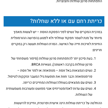
התפתחות סרטן שחלות וחצוצרות.
כריתת רחם עם או ללא שחלות?
במרבית המקרים של נשים לפני הפסקת הווסת – יש לעשות מאמץ
מיוחד על מנת לשמר תפקוד שחלתי ולא לפגוע בהפרשה ההורמונלית
החיונית לאיכות חייה של האישה. הסרת השחלות תעשה רק במקרים
חריגים:
בעת סיכון יתר להתפתחות סרטן שחלות (סיפור משפחתי של
סרטן שחלות בקרבה ראשונה), נשאיות BRCA.
נשים הנמצאות באל ווסת – מנופאוזה או לפני אל ווסת –
פרימנופאוזה וכבר חוות את תופעות גיל המעבר ונזקקות לטיפול.
נשים עם ממצאים בשחלה/שחלות המחייבים כריתה.
נשים עם עדות לאנדומטריוזיס אגני מפושט ומעורבות משמעותית
של השחלות.
ההחלטה על כריתת שחלות הינה אישית ופרטנית, וחייבת להיעשות