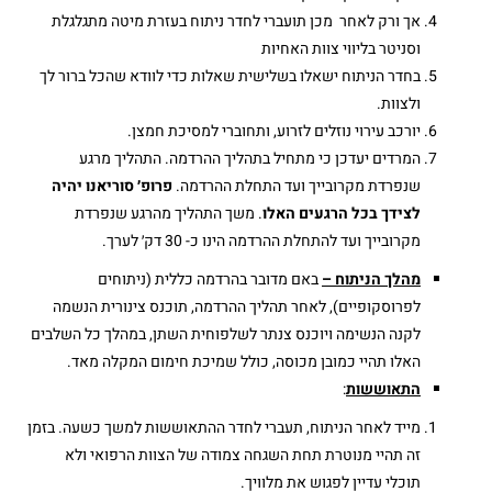
אך ורק לאחר מכן תועברי לחדר ניתוח בעזרת מיטה מתגלגלת
וסניטר בליווי צוות האחיות
בחדר הניתוח ישאלו בשלישית שאלות כדי לוודא שהכל ברור לך
ולצוות.
יורכב עירוי נוזלים לזרוע, ותחוברי למסיכת חמצן.
המרדים יעדכן כי מתחיל בתהליך ההרדמה. התהליך מרגע
שנפרדת מקרובייך ועד התחלת ההרדמה.
פרופ׳ סוריאנו
יהיה
לצידך בכל הרגעים
האלו
. משך התהליך מהרגע שנפרדת
מקרובייך ועד להתחלת ההרדמה הינו כ- 30 דק׳ לערך.
מהלך הניתוח –
באם מדובר בהרדמה כללית (ניתוחים
לפרוסקופיים), לאחר תהליך ההרדמה, תוכנס צינורית הנשמה
לקנה הנשימה ויוכנס צנתר לשלפוחית השתן, במהלך כל השלבים
האלו תהיי כמובן מכוסה, כולל שמיכת חימום המקלה מאד.
התאוששות
:
מייד לאחר הניתוח, תעברי לחדר ההתאוששות למשך כשעה. בזמן
זה תהיי מנוטרת תחת השגחה צמודה של הצוות הרפואי ולא
תוכלי עדיין לפגוש את מלוויך.