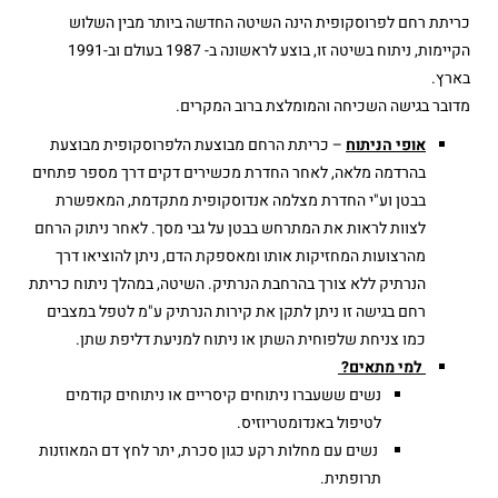
כריתת רחם לפרוסקופית הינה השיטה החדשה ביותר מבין השלוש
הקיימות, ניתוח בשיטה זו, בוצע לראשונה ב- 1987 בעולם וב-1991
בארץ.
מדובר בגישה השכיחה והמומלצת ברוב המקרים.
אופי הניתוח
– כריתת הרחם מבוצעת הלפרוסקופית מבוצעת
בהרדמה מלאה, לאחר החדרת מכשירים דקים דרך מספר פתחים
בבטן וע"י החדרת מצלמה אנדוסקופית מתקדמת, המאפשרת
לצוות לראות את המתרחש בבטן על גבי מסך. לאחר ניתוק הרחם
מהרצועות המחזיקות אותו ומאספקת הדם, ניתן להוציאו דרך
הנרתיק ללא צורך בהרחבת הנרתיק. השיטה, במהלך ניתוח כריתת
רחם בגישה זו ניתן לתקן את קירות הנרתיק ע"מ לטפל במצבים
כמו צניחת שלפוחית השתן או ניתוח למניעת דליפת שתן.
למי מתאים?
נשים ששעברו ניתוחים קיסריים או ניתוחים קודמים
לטיפול באנדומטריוזיס.
נשים עם מחלות רקע כגון סכרת, יתר לחץ דם המאוזנות
תרופתית.