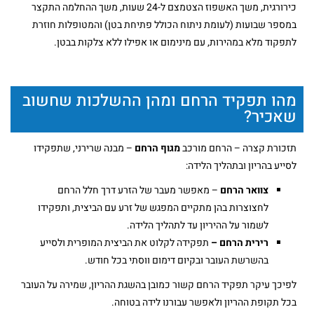
כירורגית, משך האשפוז הצטמצם ל-24 שעות, משך ההחלמה התקצר
במספר שבועות (לעומת ניתוח הכולל פתיחת בטן) והמטופלות חוזרת
לתפקוד מלא במהירות, עם מינימום או אפילו ללא צלקות בבטן.
מהו תפקיד הרחם ומהן ההשלכות שחשוב
שאכיר?
תזכורת קצרה – הרחם מורכב
מגוף הרחם
– מבנה שרירני, שתפקידו
לסייע בהריון ובתהליך הלידה:
צוואר הרחם
– מאפשר מעבר של הזרע דרך חלל הרחם
לחצוצרות בהן מתקיים המפגש של זרע עם הביצית, ותפקידו
לשמור על ההיריון עד לתהליך הלידה.
רירית הרחם –
תפקידה לקלוט את הביצית המופרית ולסייע
בהשרשת העובר ובקיום דימום ווסתי בכל חודש.
לפיכך עיקר תפקיד הרחם קשור כמובן בהשגת ההריון, שמירה על העובר
בכל תקופת ההריון ולאפשר עבורנו לידה בטוחה.