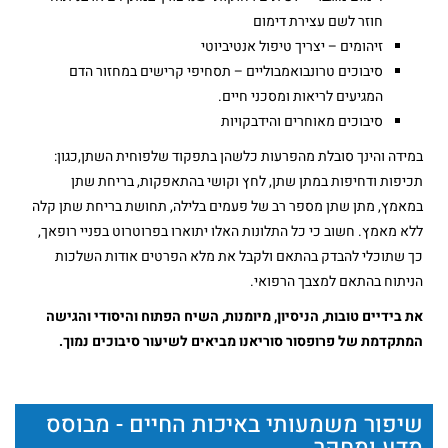
חוזר לשם עצירת דימום
זיהומים – יצריך טיפול אנטיביוטי
סיבוכים טרונבואמבוליים – תסחיפי קרישים במחזור הדם
המגיעים לריאות ומסכני חיים.
סיבוכים מאוחרים והידבקויות
במידה והינך סובלת מהפרעות כלשהן בתפקוד שלפוחית השתן,כגון:
תכיפות ודחיפות במתן שתן, לחץ וקושי בהתאפקות, בריחת שתן
במאמץ, מתן שתן מספר רב של פעמים בלילה, תחושת בריחת שתן קלה
ללא מאמץ. חשוב כי כל התלונות האלו יתוארו בפרוטרוט בפניי רופאך,
כך שתוכלי להבדק בהתאם ולקבל את מלא הפרטים אודות השלכות
הניתוח בהתאם למצבך הרפואי.
את בידיים טובות, הניסיון, מיומנות, השיח הפתוח והיסודי והגישה
המתקדמת של פרופסור סוריאנו מביאים לשיעור סיבוכים נמוך.
שיפור משמעותי באיכות החיים - מבוסס