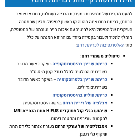
אילו חלופות קיימות לכריתת רחם?
למעט מקרים של ממאירות במערכת הרבייה (שחלות, רחם או צוואר
הרחם), כריתת רחם אינה מהווה קו ראשון לטיפול. מכיון שהמטרה
העיקרית של הטיפול היא להיטיב עם איכות חייה וטובתה של המטופלת,
מומלץ להכיר ולעבור בקפידה ביחד עם הרופא המנתח על כלל
סוגי
האלטרנטיבות לכריתת רחם
:
טיפולים משמרי רחם:
כריתת שרירן בהיסטרוסקופיה
בעיקר כאשר מדובר
בשרירנים הבולטים לחלל בגודל קטן מ- 4 ס״מ
כריתת שרירן בלפרוסקופיה
– בעיקר כאשר מדובר
בשרירנים גדולים.
כריתת פוליפ בהיסטרוסקופיה
אבלציה של רירית הרחם
בגישה היסטרוסקופית
שימוש בגלי קול ממוקדים HIFUS תחת הנחיית MRI
להקטנת שרירנים והקטנת דימום.
אמבוליזציה של עורקי הרחם
בעזרת צנתור כלי דם תחת
שיקוף גלי רנטגן.