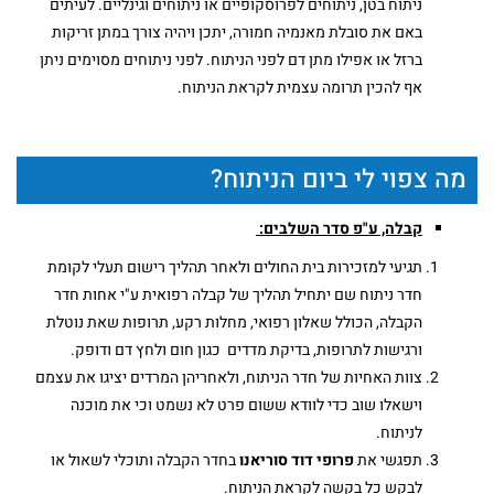
ניתוח בטן, ניתוחים לפרוסקופיים או ניתוחים וגינליים. לעיתים
באם את סובלת מאנמיה חמורה, יתכן ויהיה צורך במתן זריקות
ברזל או אפילו מתן דם לפני הניתוח. לפני ניתוחים מסוימים ניתן
אף להכין תרומה עצמית לקראת הניתוח.
מה צפוי לי ביום הניתוח?
קבלה, ע"פ סדר השלבים:
תגיעי למזכירות בית החולים ולאחר תהליך רישום תעלי לקומת
חדר ניתוח שם יתחיל תהליך של קבלה רפואית ע"י אחות חדר
הקבלה, הכולל שאלון רפואי, מחלות רקע, תרופות שאת נוטלת
ורגישות לתרופות, בדיקת מדדים כגון חום ולחץ דם ודופק.
צוות האחיות של חדר הניתוח, ולאחריהן המרדים יציגו את עצמם
וישאלו שוב כדי לוודא ששום פרט לא נשמט וכי את מוכנה
לניתוח.
תפגשי את
פרופי דוד סוריאנו
בחדר הקבלה ותוכלי לשאול או
לבקש כל בקשה לקראת הניתוח.