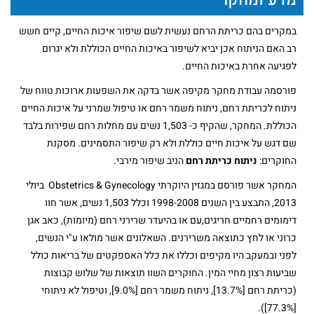
מדע ומחקר
במקרים בהם כריתת הרחם נעשית לשם שיפור איכות החיים, קיים חשש
רב האם הניתוח אכן יביא לשיפור באיכות החיים הכוללת ולא יגרום
לפגיעה אחרת באיכות החיים.
פורסמה עבודת מחקר מקיפה אשר בדקה את השפעות ארוכות טווח של
ניתוח לכריתת רחם, ניתוח משמר רחם או טיפול שמרני על איכות החיים
הכוללת. המחקר, שהקיף כ- 1,503 נשים עם מחלות רחם שפירות בלבד
שם דגש על איכות חיים כוללת ולא רק שיפור התסמינים. מסקנת
החוקרים:
ניתוח כריתת רחם
הניב שיפור מירבי.
המחקר אשר פורסם במגזין היוקרתי Obstetrics & Gynecology ביולי
2013, התבצע בין השנים 1998-2008 וכלל 1,503 נשים, אשר חוו
דימומים רחמיים חריגים,עם או בהיעדר שרירני רחם (מיומות), כאב אגן
כרוני או לחץ כתוצאה משרירנים. השאלונים אשר מולאו ע"י הנשים,
לפני ובמעקב היו מקיפים וכללו את כלל האספקטים של בריאות כולל
שביעות רצון מחיי המין. החוקרים השוו תוצאות של שלוש קבוצות
(כריתת רחם [13.7%], ניתוח משמר רחם [9.0%], וטיפול לא ניתוחי
[77.3%]).