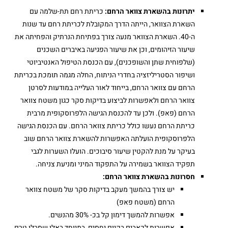
יתרונות בהשארת צוואר הרחם:
כריתת רחם תת-שלמה עם
השארת הצוואר, הייתה הדרך המקובלת לכריתת רחם עד שנות
ה-40. השארת הצוואר מנעה צורך בפתיחת הנרתיק והפחיתה את
שיעור הזיהומים, וכן את שיעור הפגיעה באיברים השכנים
(שלפוחית שתן והשופכנים), עם הכנסת הטיפול האנטיביוטי
ושיפור הסטריליזציה בחדרי הניתוח, החלה מגמה תומכת בכריתת
הרחם עם צוואר הרחם, בייחוד לאור העלייה במודעות לסרטן
צוואר הרחם ולאפשרות לביצוע בדיקות סקר כגון משטח צוואר
הרחם (פאפ). ולכן עד להכנסת הגישה הלפרוסקופית מרבית
כריתת הרחם נעשו כולל כריתת צוואר הרחם. עם הכנסת הגישה
הלפרוסקופית הועלתה האפשרות להשארת צוואר הרחם שוב
בעיקר על מנת להקטין שיעור סיבוכים. הועלו השערות לגבי
תפקיד הצוואר בשמירה על התפקוד המיני ומניעת צניחה.
חסרונות בהשארת צוואר הרחם:
יש צורך בהמשך מעקב בדיקות סקר של משטח צוואר
הרחם (משטח פאפ)
אפשרות להמשך דימון קל בכ- 30% מהנשים.
אפשרות לכאבים בקיום יחסים, במיוחד באלו שסבלו טרם