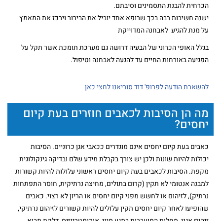
הכרחית להבנת התסמינים וסיבתם.
ישנה חשיבות רבה בכך שרופא אחד יוביל את הבירור וירכז את המאמץ
על מנת להגיע לאבחנה המדוייקת
בגלל האופי הכרוני של הבעיה דרושה גם מערכת תומכת אשר תקל על
הפגיעה באורחות החיים עד להגעה לאבחנה וטיפול.
להשארת הודעה לפרופ' דוד סוריאנו לחצי כאן
מה הן הסיבות לכאבים חוזרים בעת קיום
יחסים?
כאבים בעת קיום יחסים אינם מוגדרים ככאבי אגן כרוניים. הסיבות
יכולות להיות שונות ולכן יש צורך בקבלת מידע שלם ובדיקה גינקולוגית
מקפת. הסיבות לכאבים בעת קיום יחסים ראשוני עלולות להיות קשורות
למבנה אנטומי לא תקין (קרום בתולים, מחיצה נרתיקית, חוסר התפתחות
נרתיק), לזיהום או לחשש מפני קיום יחסים או הריון לא רצוי. כאבים
שהופיעו לאחר קיום יחסים תקין עלולים להיות קשורים לזיהום נרתיקי,
זיהום אגני, מחלות המועברות במגע מיני, אנדומטריוזיס, דלקת מבוא