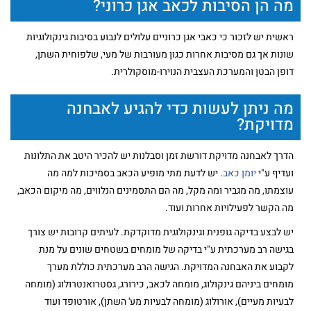
מה הן הסיבות לכאב אגן כרוני?
ראשית יש לזכור כי כאבי אגן כרוניים עלולים לנבוע בסיבות גינקולוגיות
שונות אך גם מסיבות אחרות כגון מעורבות של מעי, שלפוחית השתן,
דופן הבטן והמערכת העצבית הנוירו-מוסקולרית.
מה ניתן לעשות כדי להגיע לאבחנה
מדויקת?
הדרך לאבחנה מדויקת דורשת זמן וסבלנות יש להכיר היטב את התלונות
ועדיף ע"י
יומן כאב
. יש לדעת מתי מופיע הכאב בסמיכות למה מה
עוצמתו, מה מגביר ומה מקל, מה הם התסמינים הנלווים, מה מיקום הכאב,
מה הקשר לפעילויות אחרות ועוד.
יש לבצע בדיקה גופנית וגינקולוגית מדוקדקת. לעיתים קרובות יש צורך
בגישה רב מערכתית ע"י בדיקה של מומחים בשטחים שונים על מנת
לקבוע את האבחנה המדויקת. הגישה הרב מערכתית כוללת מערך
מומחים ביניהם גינקולוג, מומחה לכאב, כירורג, גסטרואנטרולוג (מומחה
לבעיות מעיים), אורולוג (מומחה לבעיות מע' השתן), אורטופד ועוד