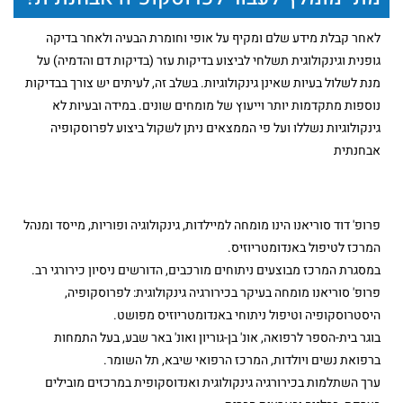
לאחר קבלת מידע שלם ומקיף על אופי וחומרת הבעיה ולאחר בדיקה
גופנית וגינקולוגית תשלחי לביצוע בדיקות עזר (בדיקות דם והדמיה) על
מנת לשלול בעיות שאינן גינקולוגיות. בשלב זה, לעיתים יש צורך בבדיקות
נוספות מתקדמות יותר וייעוץ של מומחים שונים. במידה ובעיות לא
גינקולוגיות נשללו ועל פי הממצאים ניתן לשקול ביצוע לפרוסקופיה
אבחנתית
פרופ' דוד סוריאנו הינו מומחה למיילדות, גינקולוגיה ופוריות, מייסד ומנהל
המרכז לטיפול באנדומטריוזיס.
במסגרת המרכז מבוצעים ניתוחים מורכבים, הדורשים ניסיון כירורגי רב.
פרופ' סוריאנו מומחה בעיקר בכירורגיה גינקולוגית: לפרוסקופיה,
היסטרוסקופיה וטיפול ניתוחי באנדומטריוזיס מפושט.
בוגר בית-הספר לרפואה, אונ' בן-גוריון ואונ' באר שבע, בעל התמחות
ברפואת נשים ויולדות, המרכז הרפואי שיבא, תל השומר.
ערך השתלמות בכירורגיה גינקולוגית ואנדוסקופית במרכזים מובילים