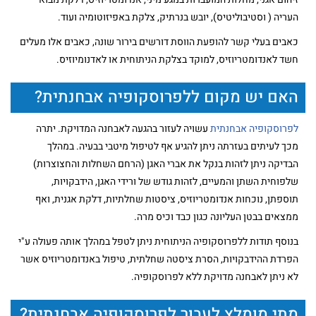
העריה ( וסטיבוליטיס), יובש בנרתיק, צלקת באפיזוטומיה ועוד.
כאבים בעלי קשר להופעת הווסת דורשים בירור שונה, כאבים אלו מעלים
חשד לאנדומטריוזיס, למוקד בצלקת הניתוחית או לאדנומיוזיס.
האם יש מקום ללפרוסקופיה אבחנתית?
לפרוסקופיה אבחנתית
עשויה לעזור בהגעה לאבחנה המדויקת. יתרה
מכך לעיתים בעזרתה ניתן להגיע אף לטיפול מיטבי בבעיה. במהלך
הבדיקה ניתן לזהות בנקל את אברי האגן (הרחם השחלות והחצוצרות)
שלפוחית השתן והמעיים, לזהות גודש של ורידי האגן, הידבקויות,
תוספתן, נוכחות אנדומטריוזיס, ציסטות שחלתיות, דלקת אגנית, ואף
ממצאים בבטן העליונה כגון כבד וכיס מרה.
בנוסף תודות ללפרוסקופיה הניתוחית ניתן לטפל במהלך אותה פעולה ע"י
הפרדת ההידבקויות, הסרת ציסטה שחלתית, טיפול באנדומטריוזיס אשר
לא ניתן לאבחנה מדויקת ללא לפרוסקופיה.
מתי מומלץ לעבור לפרוסקופיה אבחנתית?