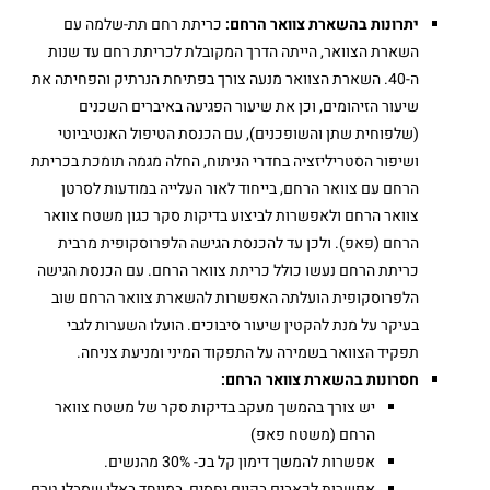
יתרונות בהשארת צוואר הרחם:
כריתת רחם תת-שלמה עם
השארת הצוואר, הייתה הדרך המקובלת לכריתת רחם עד שנות
ה-40. השארת הצוואר מנעה צורך בפתיחת הנרתיק והפחיתה את
שיעור הזיהומים, וכן את שיעור הפגיעה באיברים השכנים
(שלפוחית שתן והשופכנים), עם הכנסת הטיפול האנטיביוטי
ושיפור הסטריליזציה בחדרי הניתוח, החלה מגמה תומכת בכריתת
הרחם עם צוואר הרחם, בייחוד לאור העלייה במודעות לסרטן
צוואר הרחם ולאפשרות לביצוע בדיקות סקר כגון משטח צוואר
הרחם (פאפ). ולכן עד להכנסת הגישה הלפרוסקופית מרבית
כריתת הרחם נעשו כולל כריתת צוואר הרחם. עם הכנסת הגישה
הלפרוסקופית הועלתה האפשרות להשארת צוואר הרחם שוב
בעיקר על מנת להקטין שיעור סיבוכים. הועלו השערות לגבי
תפקיד הצוואר בשמירה על התפקוד המיני ומניעת צניחה.
חסרונות בהשארת צוואר הרחם:
יש צורך בהמשך מעקב בדיקות סקר של משטח צוואר
הרחם (משטח פאפ)
אפשרות להמשך דימון קל בכ- 30% מהנשים.
אפשרות לכאבים בקיום יחסים, במיוחד באלו שסבלו טרם