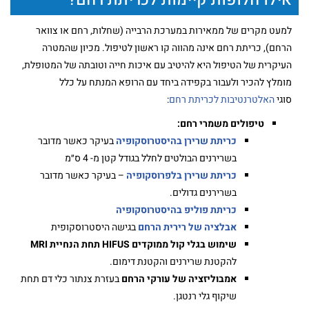
אילו חלופות קיימות לכריתת רחם?
למעט מקרים של ממאירות במערכת הרבייה (שחלות, רחם או צוואר
הרחם), כריתת רחם אינה מהווה קו ראשון לטיפול. מכיון שהמטרה
העיקרית של הטיפול היא להיטיב עם איכות חייה וטובתה של המטופלת,
מומלץ להכיר ולעבור בקפידה ביחד עם הרופא המנתח על כלל
סוגי
האלטרנטיבות לכריתת רחם
:
טיפולים משמרי רחם:
כריתת שרירן בהיסטרוסקופיה
בעיקר כאשר מדובר
בשרירנים הבולטים לחלל בגודל קטן מ- 4 ס״מ
כריתת שרירן בלפרוסקופיה
– בעיקר כאשר מדובר
בשרירנים גדולים.
כריתת פוליפ בהיסטרוסקופיה
אבלציה של רירית הרחם
בגישה היסטרוסקופית
שימוש בגלי קול ממוקדים HIFUS תחת הנחיית MRI
להקטנת שרירנים והקטנת דימום.
אמבוליזציה של עורקי הרחם
בעזרת צנתור כלי דם תחת
שיקוף גלי רנטגן.