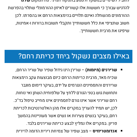
להוביל לשינויים במשקל ולפגוע בתפקוד המיני. פה המקום
שלנו
להדגיש עבורך כי חששות אלו קשורים לאיזון ההורמונלי שתלוי בהפרשת
ההורמונים מהשחלה ואינם תלויים בהימצאות הרחם או בהסרתו. לכן
חשוב שתציפי את כלל חששותייך ותקבלי תשובות ברורות ו-אמינות,
שיפיגו את מרבית חששותייך.
באילו מצבים נשקול ביחד כריתת רחם?
שרירנים (מיומות)
– שרירן הינו גידול שפיר של שריר הרחם,
שכיח מאד, מרבית כריתות הרחם כיום מבוצעות עקב הימצאות
שרירנים והתסמינים הנגרמים על ידם, בעיקר דימום מוגבר
ותחושת גוש בטני הגורם ללחץ על שלפוחית השתן ואי נוחות.
רחם שרירני אשר אינו גורם לתסמינים אינו מחייב טיפול בד"כ.
לכן, יש תמיד להעריך במקרים אלו מהן האלטרנטיבות לכריתת
רחם, בעיקר בנשים צעירות או נשים אשר מעוניינות בהמשך
פריון. במקרים אלו נמליץ לבצע כריתת שרירנים בלבד.
אנדומטריוזיס
– מצב שפיר של צמיחת רירית הדומה לרירית