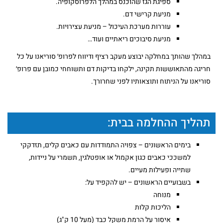
ספיגת הגז שהוכנס במהלך הלפרוסקופיה.
מניעת קרישי דם.
עוררות מערכת העיכול – מניעת עצירויות.
מניעת סיבוכים ריאתיים ועוד…
במהלך שהותך במחלקה יבוצע מעקב רציף ודיווח לפרופ׳ סוריאנו על כל
חריגה מהתאוששות תקינה, ילקחו בדיקות דם ותשוחחי כמובן עם פרופ׳
סוריאנו על הניתוח ותוצאותיו לפני שחרורך.
תהליך ההחלמה בבית:
בימים הראשונים – צפויה התמודדות עם כאבים קלים, תזדקקי
למשככי כאבים כגון אקמול או אופטלגין, תשמרי על ניידות,
שתייה ופעילות מעיים.
בשבועיים הראשונים – יש להקפיד על:
מנוחה
הליכות קלות
איסור על הרמת משקל כבד (מעל 10 ק"ג)