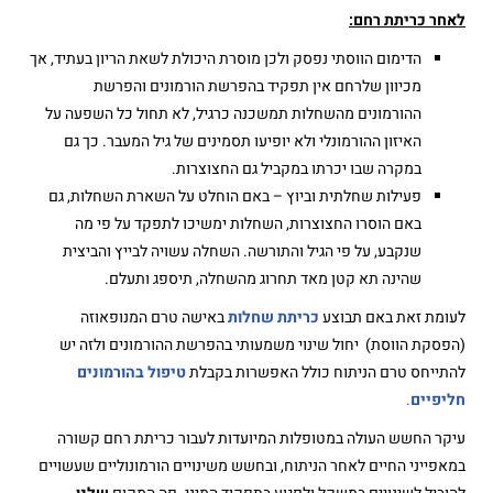
לאחר כריתת רחם:
הדימום הווסתי נפסק ולכן מוסרת היכולת לשאת הריון בעתיד, אך
מכיוון שלרחם אין תפקיד בהפרשת הורמונים והפרשת
ההורמונים מהשחלות תמשכנה כרגיל, לא תחול כל השפעה על
האיזון ההורמונלי ולא יופיעו תסמינים של גיל המעבר. כך גם
במקרה שבו יכרתו במקביל גם החצוצרות.
פעילות שחלתית וביוץ – באם הוחלט על השארת השחלות, גם
באם הוסרו החצוצרות, השחלות ימשיכו לתפקד על פי מה
שנקבע, על פי הגיל והתורשה. השחלה עשויה לבייץ והביצית
שהינה תא קטן מאד תחרוג מהשחלה, תיספג ותעלם.
לעומת זאת באם תבוצע
כריתת שחלות
באישה טרם המנופאוזה
(הפסקת הווסת) יחול שינוי משמעותי בהפרשת ההורמונים ולזה יש
להתייחס טרם הניתוח כולל האפשרות בקבלת
טיפול בהורמונים
חליפיים
.
עיקר החשש העולה במטופלות המיועדות לעבור כריתת רחם קשורה
במאפייני החיים לאחר הניתוח, ובחשש משינויים הורמונוליים שעשויים