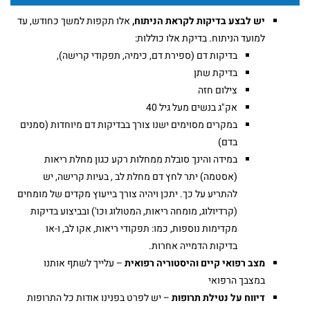
יש לבצע בדיקות לקראת הניתוח,
אלו תקפות למשך כחודש, עד
למועד הניתוח. בדיקת אלו כוללות:
בדיקות דם (ספירת דם, כימיה, תפקודי קרישה),
בדיקת שתן
צילום חזה
אק"ג בנשים מעל גיל 40
במקרים מסוימים ישנו צורך בבדיקות דם מיוחדות (סמנים
בדם)
במידה והינך סובלת ממחלות רקע כגון מחלת ריאות
(אסטמה) יתר לחץ דם מחלת לב , בעיות קרישה, יש
להתריע על כך. יתכן ויהיה צורך בייעוץ מקדים של מומחים
(קרדיולוג, מומחה ריאות, המטולוג וכו') ובביצוע בדיקות
מקדימות נוספות, כמו: תפקודי ריאות, אקו לב, ו-או
בדיקות הדמייה אחרות.
מצב רפואי קיים והיסטוריה רפואית
– עלייך לשתף אותנו
במצבך הרפואי
דיווח על נטילת תרופות
– יש לפרט בפנינו אודות כל התרופות