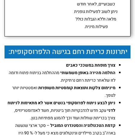
כשבועיים, לאחר חודש
ניתן לשוב לפעילות גופנית
מלאה וללא הגבלות כולל
פעילות מינית.
יתרונות כריתת רחם בגישה הלפרוסקופית:
צורך מופחת במשככי כאבים
החלמה מהירה באופן משמעותי
מההחלמה בניתוח פתוח ודומה
לזו שלאחר כריתת רחם נרתיקית.
מינימום צלקות ותוצאות קומסטיות משופרות
ואסטטיות יותר
לגופך.
ניתן לבצע ניתוח לפרוסקופי בנשים אשר לא מתאימות לניתוח
לדני
עקב חדש להדבקויות תוך ביטניות, חשד לאנדומטריוזיס,
צורך בכריתת שחלות ועוד וכך להמנע מפתיחת בטן.
קדמת הטכנולוגיה והסטנדרט המוביל
– סקר ארצי שנעשה
בארה"ב בקרב מיילדים וגינקולוגים מצא כי מעל ל- % 90 היו