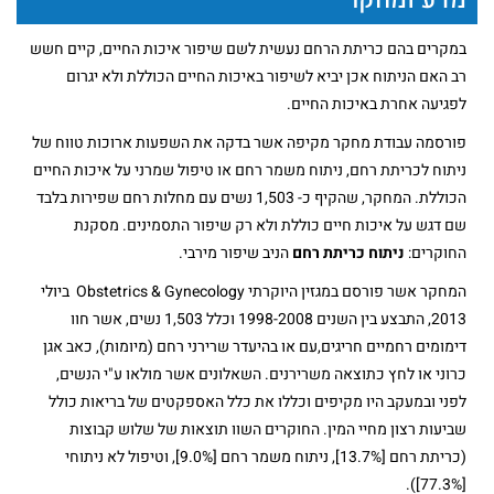
מדע ומחקר
במקרים בהם כריתת הרחם נעשית לשם שיפור איכות החיים, קיים חשש
רב האם הניתוח אכן יביא לשיפור באיכות החיים הכוללת ולא יגרום
לפגיעה אחרת באיכות החיים.
פורסמה עבודת מחקר מקיפה אשר בדקה את השפעות ארוכות טווח של
ניתוח לכריתת רחם, ניתוח משמר רחם או טיפול שמרני על איכות החיים
הכוללת. המחקר, שהקיף כ- 1,503 נשים עם מחלות רחם שפירות בלבד
שם דגש על איכות חיים כוללת ולא רק שיפור התסמינים. מסקנת
החוקרים:
ניתוח כריתת רחם
הניב שיפור מירבי.
המחקר אשר פורסם במגזין היוקרתי Obstetrics & Gynecology ביולי
2013, התבצע בין השנים 1998-2008 וכלל 1,503 נשים, אשר חוו
דימומים רחמיים חריגים,עם או בהיעדר שרירני רחם (מיומות), כאב אגן
כרוני או לחץ כתוצאה משרירנים. השאלונים אשר מולאו ע"י הנשים,
לפני ובמעקב היו מקיפים וכללו את כלל האספקטים של בריאות כולל
שביעות רצון מחיי המין. החוקרים השוו תוצאות של שלוש קבוצות
(כריתת רחם [13.7%], ניתוח משמר רחם [9.0%], וטיפול לא ניתוחי
[77.3%]).