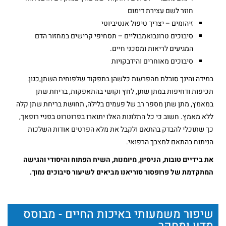
חוזר לשם עצירת דימום
זיהומים – יצריך טיפול אנטיביוטי
סיבוכים טרונבואמבוליים – תסחיפי קרישים במחזור הדם
המגיעים לריאות ומסכני חיים.
סיבוכים מאוחרים והידבקויות
במידה והינך סובלת מהפרעות כלשהן בתפקוד שלפוחית השתן,כגון:
תכיפות ודחיפות במתן שתן, לחץ וקושי בהתאפקות, בריחת שתן
במאמץ, מתן שתן מספר רב של פעמים בלילה, תחושת בריחת שתן קלה
ללא מאמץ. חשוב כי כל התלונות האלו יתוארו בפרוטרוט בפניי רופאך,
כך שתוכלי להבדק בהתאם ולקבל את מלא הפרטים אודות השלכות
הניתוח בהתאם למצבך הרפואי.
את בידיים טובות, הניסיון, מיומנות, השיח הפתוח והיסודי והגישה
המתקדמת של פרופסור סוריאנו מביאים לשיעור סיבוכים נמוך.
שיפור משמעותי באיכות החיים - מבוסס