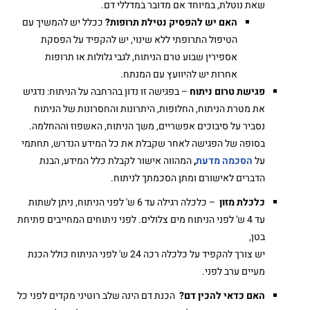
שאת נוטלת, במיוחד אם מדובר במדללי דם.
האם יש להפסיק נטילת תרופות
?
ככלל יש להמשיך עם
הטיפול התרופתי ללא שינוי, יש להקפיד על הפסקת
אספירין שבוע טרם הניתוח, לגבי גלולות או תרופות
אחרות יש להיוועץ עם המנתח.
פגישת טרום ניתוח
– בפגישה זו נדון בהרחבה על הניתוח: נדגיש
את מטרת הניתוח, החלופות, היתרונות והחסרונות של הניתוח
נסביר על סיבוכים אפשריים, משך הניתוח, האשפוז וההחלמה.
בסופה של הפגישה לאחר שקבלת את כל המידע הנדרש, תחתמי
על
הסכמה מדעת
,
המהווה אישור לקבלת כלל המידע, הבנת
הדברים לאישורם ומתן הסכמתך לניתוח.
כלכלת מזון
– כלכלה רגילה עד 6 ש' לפני הניתוח, ניתן לשתות
עד 4 ש' לפני הניתוח מים צלולים. לפני ניתוחים המחייבים פתיחת
בטן,
יש צורך להקפיד על כלכלה רכה 24 ש' לפני הניתוח כולל הכנת
מעיים ערב לפני.
האם כדאי להכין דם?
הכנת דם הינה שלב רוטיני מקדים לפני כל