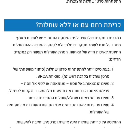
התפתחות סרטן שחלות וחצוצרות.
כריתת רחם עם או ללא שחלות?
במרבית המקרים של נשים לפני הפסקת הווסת – יש לעשות מאמץ
מיוחד על מנת לשמר תפקוד שחלתי ולא לפגוע בהפרשה ההורמונלית
החיונית לאיכות חייה של האישה. הסרת השחלות תעשה רק במקרים
חריגים:
בעת סיכון יתר להתפתחות סרטן שחלות (סיפור משפחתי של
סרטן שחלות בקרבה ראשונה), נשאיות BRCA.
נשים הנמצאות באל ווסת – מנופאוזה או לפני אל ווסת –
פרימנופאוזה וכבר חוות את תופעות גיל המעבר ונזקקות לטיפול.
נשים עם ממצאים בשחלה/שחלות המחייבים כריתה.
נשים עם עדות לאנדומטריוזיס אגני מפושט ומעורבות משמעותית
של השחלות.
ההחלטה על כריתת שחלות הינה אישית ופרטנית, וחייבת להיעשות