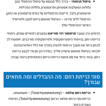
טיפול תרופתי
– בדרך כלל מבוסס על טיפול הורמונלי כגון:
גלולות המשלבות אסטרוגן ופרוגסטרון, גלולות המכילות
פרוגסטרון בלבד, זריקות הורמונליות על בסיס פרוגסטרון או התקן
הורמונלי לדוג' מירנה – הטיפול מותאם ביחס למצב ולפרופיל
האישי ההורמונלי שלך.
הניסיון הרב שצבר
פרופסור דוד סוריאנו
במצבים רפואיים שונים, ניתוחי
כריתת רחם, בניתוחי היסטרוסקופיה ולפרוסקופיה מורכבים, יאפשרו לך
לבחון ביחד את מצבך הרפואי ולהציג בפנייך את כלל האלטרנטיבות
ולבחור בטיפול מותאם אישית אלייך. במידה וכן תבחרי לבצע כריתת
רחם, נבחר ביחד את סוג וגישת כריתת הרחם המתאימים ביותר עבורך.
סוגי כריתת רחם: מה ההבדלים ומה מתאים
עבורך?
כריתת רחם שלמה
– (Total Hysterectomy) – משמעותה,
כריתת גוף הרחם וצוואר הרחם (Total Hysterectomy), הניתוח
השכיח ביותר.