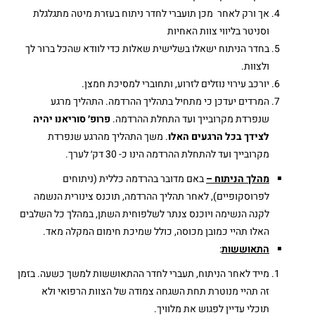
אך ורק לאחר מכן תועברי לחדר ניתוח בעזרת מיטה מתגלגלת
וסניטר בליווי צוות האחיות
בחדר הניתוח ישאלו בשלישית שאלות כדי לוודא שהכל ברור לך
ולצוות.
יורכב עירוי נוזלים לזרוע, ותחוברי למסיכת חמצן.
המרדים יעדכן כי מתחיל בתהליך ההרדמה. התהליך מרגע
שנפרדת מקרובייך ועד התחלת ההרדמה.
פרופ׳ סוריאנו
יהיה
לצידך בכל הרגעים
האלו
. משך התהליך מהרגע שנפרדת
מקרובייך ועד להתחלת ההרדמה הינו כ- 30 דק׳ לערך.
מהלך הניתוח –
באם מדובר בהרדמה כללית (ניתוחים
לפרוסקופיים), לאחר תהליך ההרדמה, תוכנס צינורית הנשמה
לקנה הנשימה ויוכנס צנתר לשלפוחית השתן, במהלך כל השלבים
האלו תהיי כמובן מכוסה, כולל שמיכת חימום המקלה מאד.
התאוששות
:
מייד לאחר הניתוח, תעברי לחדר ההתאוששות למשך כשעה. בזמן
זה תהיי מנוטרת תחת השגחה צמודה של הצוות הרפואי ולא
תוכלי עדיין לפגוש את מלוויך.