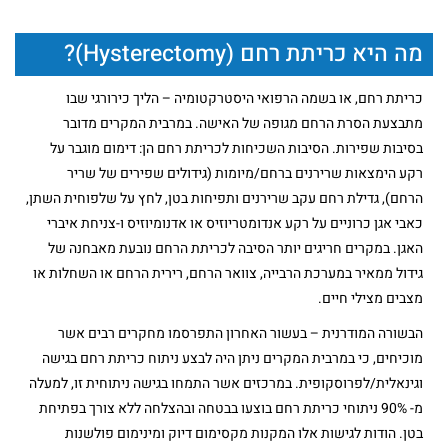
מה היא כריתת רחם (Hysterectomy)?
כריתת רחם, או בשמה הרפואי היסטרקטומיה – הליך כירורגי שבו
מתבצעת הסרת הרחם מגופה של האישה. במרבית המקרים מדובר
בסיבות שפירות. הסיבות השכיחות לכריתת רחם הן: דימום מוגבר על
רקע הימצאות שרירנים ברחם/מיומות (גידולים שפירים של שריר
הרחם), גדילת רחם עקב שרירנים ותפיחות בטן, לחץ על שלפוחית השתן,
כאבי אגן כרוניים על רקע אנדומטריוזיס או אדנומיוזיס ו-צניחת איברי
האגן. במקרים חריגים יותר הסיבה לכריתת הרחם נובעת מאבחנה של
גידול ממאיר במערכת הרבייה, צוואר הרחם, רירית הרחם או השחלות או
מצבים מצילי חיים.
הבשורה המודרנית – בעשור האחרון התפרסמו מחקרים רבים אשר
מוכיחים, כי במרבית המקרים ניתן היה לבצע ניתוח כריתת רחם בגישה
וגינאלית/לפרוסקופית. במרכזים אשר התמחו בגישה ניתוחית זו, למעלה
מ- 90% ניתוחי כריתת רחם בוצעו בבטחה ובהצלחה ללא צורך בפתיחת
בטן. הודות לגישות אלו המקנות מקסימום דיוק ומינימום פולשנות