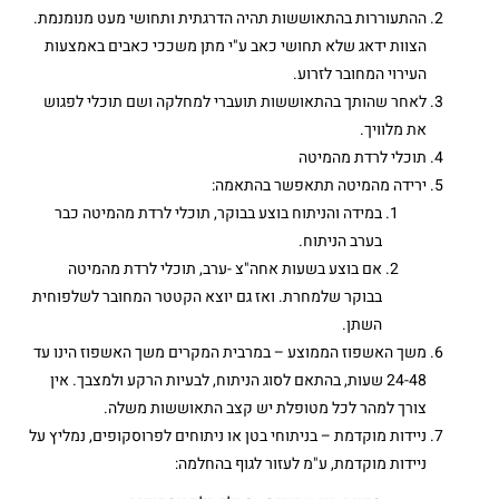
ההתעוררות בהתאוששות תהיה הדרגתית ותחושי מעט מנומנמת.
הצוות ידאג שלא תחושי כאב ע"י מתן משככי כאבים באמצעות
העירוי המחובר לזרוע.
לאחר שהותך בהתאוששות תועברי למחלקה ושם תוכלי לפגוש
את מלוויך.
תוכלי לרדת מהמיטה
ירידה מהמיטה תתאפשר בהתאמה:
במידה והניתוח בוצע בבוקר, תוכלי לרדת מהמיטה כבר
בערב הניתוח.
אם בוצע בשעות אחה"צ -ערב, תוכלי לרדת מהמיטה
בבוקר שלמחרת. ואז גם יוצא הקטטר המחובר לשלפוחית
השתן.
משך האשפוז הממוצע – במרבית המקרים משך האשפוז הינו עד
24-48 שעות, בהתאם לסוג הניתוח, לבעיות הרקע ולמצבך. אין
צורך למהר לכל מטופלת יש קצב התאוששות משלה.
ניידות מוקדמת – בניתוחי בטן או ניתוחים לפרוסקופים, נמליץ על
ניידות מוקדמת, ע"מ לעזור לגוף בהחלמה: