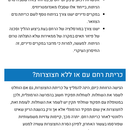
הניתוח, בייחוד אלו שסבלו מאנדומטריוזיס.
במקרים נדירים ישנו צורך בניתוח נוסף לשם כריתת גדם
הצוואר.
ישנו צורך במורסלציה של הרחם בעת ביצוע ההליך וסכנה
של פיזור תאים במקרה של ממאירות שלא התגלתה טרום
הניתוח. למעשה, למרות כי מדובר במקרים נדירים, זה
החיסרון העיקרי.
כריתת רחם עם או ללא חצוצרות?
הגישה הרווחת כיום, הינה להמליץ על כריתת החצוצרות, גם אם הוחלט
לשמר את השחלות. לשחלות תפקיד חשוב בהפרשה הורמונלית, ולכן
במטופלת עם תפקוד שחלתי תקין יש לשמר את השחלות. לעומת זאת,
לחצוצרות אין שום תפקיד הורמונלי אלא אך ורק בהשגת הריון שאינו
רלוונטי לאחר כריתת רחם. יתרה מכך, קיימות עדויות משמעותיות
שפורסמו בעשור האחרון, לפיהן הסרת החצוצרות עשויה למנוע