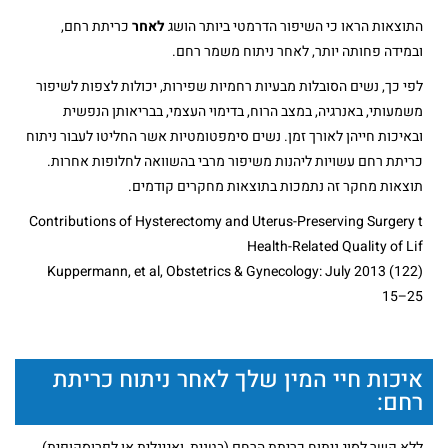
התוצאות הראו כי השיפור הדרמטי ביותר הושג
לאחר
כריתת רחם,
ובמידה פחותה יותר, לאחר ניתוח משמר רחם.
לפי כך, נשים הסובלות מבעיות רחמיות שפירות, יכולות לצפות לשיפור
משמעותי, באנרגיה, במצב הרוח, בדימוי העצמי, בבריאותן הנפשית
ובאיכות חייהן לאורך זמן. נשים סימפטומטיות אשר החליטו לעבור ניתוח
כריתת רחם עשויות ליהנות משיפור מרבי בהשוואה לחלופות אחרות.
תוצאות מחקר זה נתמכות בתוצאות מחקרים קודמים.
Contributions of Hysterectomy and Uterus-Preserving Surgery t
Health-Related Quality of Lif
Kuppermann, et al, Obstetrics & Gynecology: July 2013 (122)
15–25
איכות חיי המין שלך לאחר ניתוח כריתת
רחם:
ללא קשר לסוג ניתוח כריתת הרחם (בטנית, ואגינלית או לפרוסקופית),