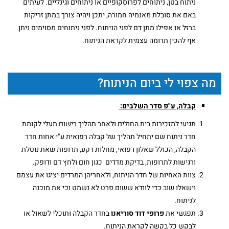
ניתוח בטן, ניתוחים לפרוסקופיים או ניתוחים וגינליים. לעיתים
באם את סובלת מאנמיה חמורה, יתכן ויהיה צורך במתן זריקות
ברזל או אפילו מתן דם לפני הניתוח. לפני ניתוחים מסוימים ניתן
אף להכין תרומה עצמית לקראת הניתוח.
מה צפוי לי ביום הניתוח?
קבלה, ע"פ סדר השלבים:
תגיעי למזכירות בית החולים ולאחר תהליך רישום תעלי לקומת
חדר ניתוח שם יתחיל תהליך של קבלה רפואית ע"י אחות חדר
הקבלה, הכולל שאלון רפואי, מחלות רקע, תרופות שאת נוטלת
ורגישות לתרופות, בדיקת מדדים כגון חום ולחץ דם ודופק.
צוות האחיות של חדר הניתוח, ולאחריהן המרדים יציגו את עצמם
וישאלו שוב כדי לוודא ששום פרט לא נשמט וכי את מוכנה
לניתוח.
תפגשי את
פרופי דוד סוריאנו
בחדר הקבלה ותוכלי לשאול או
לבקש כל בקשה לקראת הניתוח.