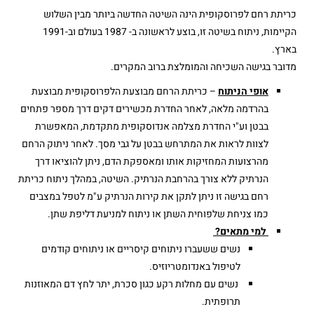
כריתת רחם לפרוסקופית הינה השיטה החדשה ביותר מבין השלוש
הקיימות, ניתוח בשיטה זו, בוצע לראשונה ב- 1987 בעולם וב-1991
בארץ.
מדובר בגישה השכיחה והמומלצת ברוב המקרים.
אופי הניתוח
– כריתת הרחם מבוצעת הלפרוסקופית מבוצעת
בהרדמה מלאה, לאחר החדרת מכשירים דקים דרך מספר פתחים
בבטן וע"י החדרת מצלמה אנדוסקופית מתקדמת, המאפשרת
לצוות לראות את המתרחש בבטן על גבי מסך. לאחר ניתוק הרחם
מהרצועות המחזיקות אותו ומאספקת הדם, ניתן להוציאו דרך
הנרתיק ללא צורך בהרחבת הנרתיק. השיטה, במהלך ניתוח כריתת
רחם בגישה זו ניתן לתקן את קירות הנרתיק ע"מ לטפל במצבים
כמו צניחת שלפוחית השתן או ניתוח למניעת דליפת שתן.
למי מתאים?
נשים ששעברו ניתוחים קיסריים או ניתוחים קודמים
לטיפול באנדומטריוזיס.
נשים עם מחלות רקע כגון סכרת, יתר לחץ דם המאוזנות
תרופתית.