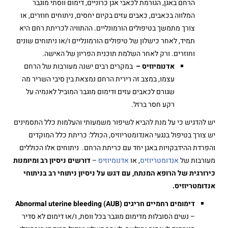
הרחם באגן, הגורמת לכאבי אגן כרוניים, דימום ווסתי מוגבר
המלווה בכאבים, כאבים עזים בקיום יחסים, ניתוחים חוזרים, או
צורך מתמשך בטיפולים הורמונליים. ההתוויה לכריתת רחם היא
תמיד, לאחר כישלון של טיפולים הורמונליים ו/או ניתוחים שונים
וחוזרים. ורק לאחר השלמת תוכנית הפריון של האישה.
אדנומיוזיס –
במקרים רבים ישנה מעורבות של הרחם
עצמו, במצב זה רירית הרחם נמצאת בין סיבי השריר מה
שגורם לכאבים עזים ודימום מוגבר המוביל לאנמיה על
רקע חסר ברזל.
יש להדגיש כי על מנת להביא לשיפור משמעותי והעלמות כלל התסמינים
יש צורך בטיפול בנגעי האנדומטריוזיס, הכולל: כריתת כלל המוקדים
והפרדת ההידבקויות באגן יחד עם כריתת הרחם. ניתוחים אלו הכוללים
מעורבות של
אנדומטריוזיס
, או
אדנומיוזיס
–
דורשים ניסיון רב ומיומנות
כירורגית של הרופא המנתח, עם דגש על ניסיון ניתוחי רב בניתוחי
אנדומטריוזיס.
דימומים רחמיים חריגים (AUB) Abnormal uterine bleeding
– נשים הסובלות מדימום מוגבר בכל ווסת, ו/או דימום לא סדיר