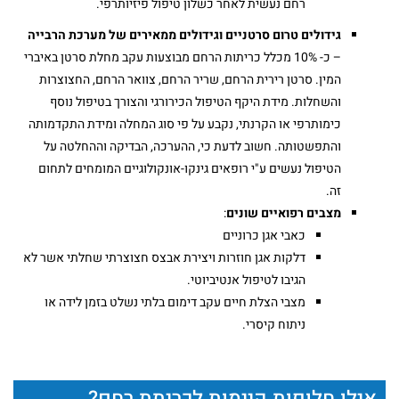
רחם נעשית לאחר כשלון טיפול פיזיותרפי.
גידולים טרום סרטניים וגידולים ממאירים של מערכת הרבייה
– כ- 10% מכלל כריתות הרחם מבוצעות עקב מחלת סרטן באיברי
המין. סרטן רירית הרחם, שריר הרחם, צוואר הרחם, החצוצרות
והשחלות. מידת היקף הטיפול הכירורגי והצורך בטיפול נוסף
כימותרפי או הקרנתי, נקבע על פי סוג המחלה ומידת התקדמותה
והתפשטותה. חשוב לדעת כי, ההערכה, הבדיקה וההחלטה על
הטיפול נעשים ע"י רופאים גינקו-אונקולוגיים המומחים לתחום
זה.
מצבים רפואיים שונים
:
כאבי אגן כרוניים
דלקות אגן חוזרות ויצירת אבצס חצוצרתי שחלתי אשר לא
הגיבו לטיפול אנטיביוטי.
מצבי הצלת חיים עקב דימום בלתי נשלט בזמן לידה או
ניתוח קיסרי.