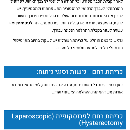
לאחר קבלת הסבר מפורט וכל המידע הרלוונטי למצבך האישי, לפרופיל
ההורמונלי, לעברך הרפואי, להיסטוריה המשפחתית ולתסמינייך. יש
להבין את היתרונות, החסרונות וההשלכות הרלוונטיים עבורך. חשוב
לדעת, התייעצות חוזרת, או קבלת חוות דעת נוספת, הינה
לגיטימית
ואף
עשויה לעזור בקבלת ההחלטה הנכונה עבורך.
נדגיש כי באם הוחלט על כריתת השחלות יש לשקול בחיוב מתן טיפול
הורמונלי חליפי למניעת תסמיני גיל מעבר.
כריתת רחם - גישות וסוגי ניתוח:
כאן נרחיב עבור כל גישת ניתוח, עם הצגת היתרונות, למי תתאים ומידע
אודות משך הניתוח, ההחלמה האשפוז ועוד…
כריתת רחם לפרוסקופית (Laparoscopic
Hysterectomy)