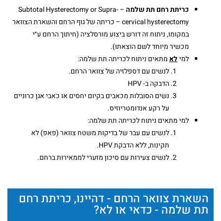
כריתת רחם תת שלמה
– Subtotal Hysterectomy or Supra-
cervical hysterectomy – כריתה של גוף הרחם והשארת הצוואר
במקומו, ניתוח זה דורש ביצוע מורסלציה (חיתוך הרחם ע״י
מכשיר מיוחד לשם הוצאתו).
למי
לא
מתאים ניתוח לכריתה תת שלמה:
לנשים עם דספלזיה של צוואר הרחם.
הדבקה ב- HPV
נשים הסובלות מכאבים בקיום יחסים או כאבי אגן כרוניים
על רקע אנדומטריוזיס.
למי מתאים ניתוח לכריתה תת שלמה:
לנשים עם עבר של בדיקות משטח צוואר (פאפ) לא
תקינות, ללא הדבקת HPV.
לנשים צעירות עם סיכון מזערי לממאירות ברחם.
השארת צוואר הרחם - דהיינו, כריתת רחם
תת שלמה - כדאי או לא?