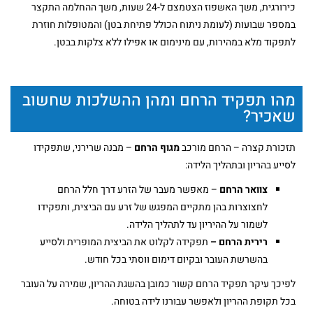
כירורגית, משך האשפוז הצטמצם ל-24 שעות, משך ההחלמה התקצר
במספר שבועות (לעומת ניתוח הכולל פתיחת בטן) והמטופלות חוזרת
לתפקוד מלא במהירות, עם מינימום או אפילו ללא צלקות בבטן.
מהו תפקיד הרחם ומהן ההשלכות שחשוב
שאכיר?
תזכורת קצרה – הרחם מורכב
מגוף הרחם
– מבנה שרירני, שתפקידו
לסייע בהריון ובתהליך הלידה:
צוואר הרחם
– מאפשר מעבר של הזרע דרך חלל הרחם
לחצוצרות בהן מתקיים המפגש של זרע עם הביצית, ותפקידו
לשמור על ההיריון עד לתהליך הלידה.
רירית הרחם –
תפקידה לקלוט את הביצית המופרית ולסייע
בהשרשת העובר ובקיום דימום ווסתי בכל חודש.
לפיכך עיקר תפקיד הרחם קשור כמובן בהשגת ההריון, שמירה על העובר
בכל תקופת ההריון ולאפשר עבורנו לידה בטוחה.