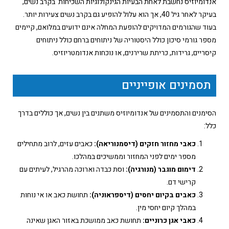
אנדומיוזיס נחשבת לאחת הבעיות הגינקולוגיות השכיחות בקרב נשים,
בעיקר לאחר גיל 40, אך הוא עלול להופיע גם בקרב נשים צעירות יותר.
בעוד שהגורמים המדויקים להופעת המחלה אינם ידועים במלואם, קיימים
מספר גורמי סיכון כולל היסטוריה של ניתוחים ברחם כולל ניתוחים
קיסריים, גרידות, כריתת שרירנים, או נוכחות אנדומטריוזיס.
תסמינים אופייניים
הסימנים והתסמינים של אנדומיוזיס משתנים בין נשים, אך כוללים בדרך
כלל:
כאבי מחזור חזקים (דיסמנוריאה):
כאבים עזים, לרוב מתחילים
מספר ימים לפני המחזור וממשיכים במהלכו.
דימום מוגבר (מנורגיה):
וסת כבדה וארוכה מהרגיל, לעיתים עם
קרישי דם.
כאבים בקיום יחסים (דיספראוניה):
תחושת כאב או אי נוחות
במהלך קיום יחסי מין.
כאבי אגן כרוניים:
תחושת כאב ממושכת באזור האגן שאינה