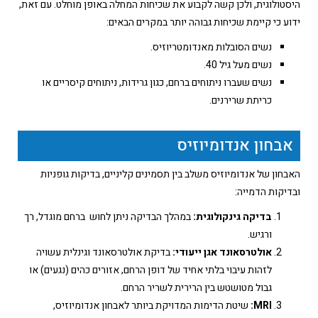
היסטולוגית, ולכן קשה לקבוע את שכיחות המחלה באופן מוחלט. עם זאת,
ידוע כי קיימת שכיחות גבוהה יותר במקרים הבאים:
נשים הסובלות מאנדומטריוזיס.
נשים מעל גיל 40.
נשים שעברו ניתוחים ברחם, כגון גרידות, ניתוחים קיסריים או
כריתת שרירנים.
אבחון אנדומיוזיס
האבחון של אנדומיוזיס משלב בין תסמינים קליניים, בדיקות גופניות
ובדיקות הדמייה:
בדיקה גינקולוגית:
במהלך הבדיקה ניתן לחוש ברחם מוגדל, רך
ורגיש.
אולטרסאונד אגן ייעודי
:
בדיקת אולטרסאונד וגינלית עשויה
לזהות עיבוי בלתי אחיד של דופן הרחם, אזורים כהים (נגעים) או
גבול מטושטש בין הרירית לשריר הרחם.
MRI:
שיטת הדימות המדויקת ביותר לאבחון אנדומיוזיס,