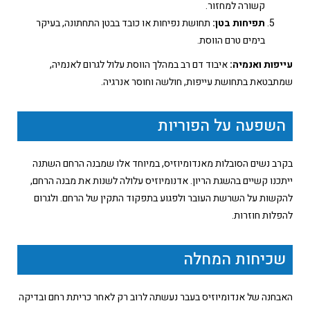
קשורה למחזור.
תפיחות בטן:
תחושת נפיחות או כובד בבטן התחתונה, בעיקר
בימים טרם הווסת.
עייפות ואנמיה:
איבוד דם רב במהלך הווסת עלול לגרום לאנמיה,
שמתבטאת בתחושת עייפות, חולשה וחוסר אנרגיה.
השפעה על הפוריות
בקרב נשים הסובלות מאנדומיוזיס, במיוחד אלו שמבנה הרחם השתנה
ייתכנו קשיים בהשגת הריון. אדנומיוזיס עלולה לשנות את מבנה הרחם,
להקשות על השרשת העובר ולפגוע בתפקוד התקין של הרחם. ולגרום
להפלות חוזרות.
שכיחות המחלה
האבחנה של אנדומיוזיס בעבר נעשתה לרוב רק לאחר כריתת רחם ובדיקה