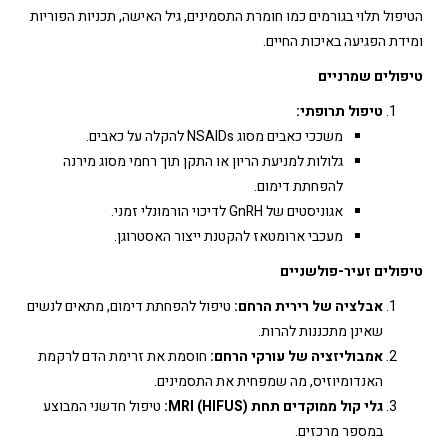
הטיפול תלוי בגורמים כמו חומרת התסמינים, גיל האישה, תכניות הפוריות
ומידת הפגיעה באיכות החיים.
טיפולים שמרניים
טיפול תרופתי:
משככי כאבים מסוג NSAIDs להקלה על כאבים.
גלולות למניעת הריון או התקן תוך רחמי מסוג מירנה
להפחתת דימום.
אגוניסטים של GnRH לדיכוי הורמונלי זמני.
מעכבי ארומטאז להקטנת ייצור האסטרוגן.
טיפולים זעיר-פולשניים
אבלציה של רירית הרחם:
טיפול להפחתת דימום, מתאים לנשים
שאינן מתכננות להרות.
אמבוליזציה של עורקי הרחם:
חוסמת את זרימת הדם לרקמת
האנדומיוזיס, מה שמפחית את התסמינים.
גלי קול ממוקדים תחת MRI (HIFUS):
טיפול חדשני המבוצע
במספר מרכזים.