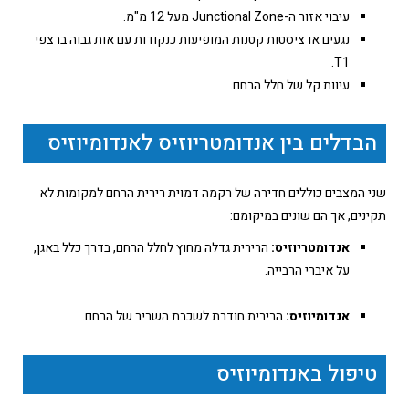
עיבוי אזור ה-Junctional Zone מעל 12 מ"מ.
נגעים או ציסטות קטנות המופיעות כנקודות עם אות גבוה ברצפי
T1.
עיוות קל של חלל הרחם.
הבדלים בין אנדומטריוזיס לאנדומיוזיס
שני המצבים כוללים חדירה של רקמה דמוית רירית הרחם למקומות לא
תקינים, אך הם שונים במיקומם:
אנדומטריוזיס:
הרירית גדלה מחוץ לחלל הרחם, בדרך כלל באגן,
על איברי הרבייה.
אנדומיוזיס:
הרירית חודרת לשכבת השריר של הרחם.
טיפול באנדומיוזיס