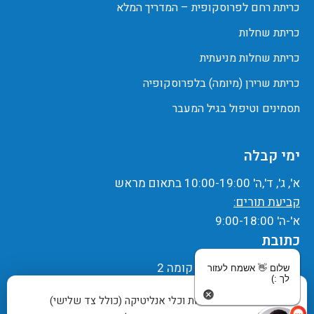
כריתת רחם לפרוסקופית – המדריך המלא
כריתת שחלות
כריתת שחלות מניעתית
כריתת שרירן (מיומה) בלפרוסקופיה
תסמינים וטיפול בגיל המעבר
ימי קבלה
א', ג', ד',ה' 10:00-19:00 בתאום מראש
קביעת תורים:
א'-ה' 9:00-18:00
כתובת
רח' הברזל 11, בניין A, קומה 2
שלום 👋 אשמח לעזור
לך :)
רמת החייל, תל אביב
אתר זה משתמש בעוגיות וכלי אנליטיקה (כולל צד שלישי)