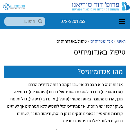
072-3201253
ראשי
»
אנדומטריוזיס
»
טיפול באנדומיוזיס
טיפול באנדומיוזיס
מהו אנדומיוזיס?
אנדומיוזיס הוא מצב רפואי שבו רקמה הדומה לרירית הרחם
(אנדומטריום) חודרת לשכבת השריר של הרחם (מיומטריום). כתוצאה
מכך, הרחם מתעבה, באופן מקומי (פוקלי), או נרחב (דיפוזי), גדל ותופח
בעיקר לפני ימי הווסת. אדנומיוזיס יכול להופיע ללא תסמינים אך לעיתים
קרובות מתאפיין בכאבים חזקים בזמן הווסת, ודימום מוגבר, לעיתים
רחוקות מלווה לאלו גם פגיעה בפוריות.