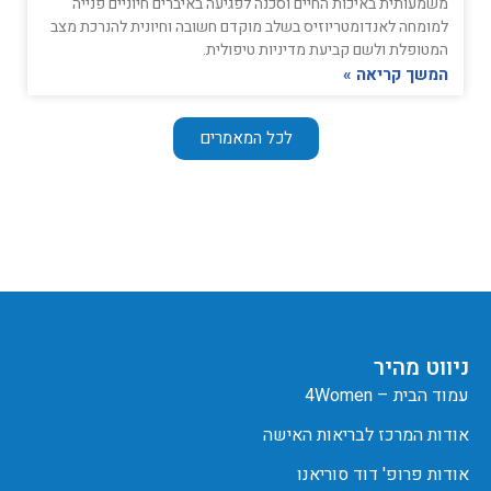
משמעותית באיכות החיים וסכנה לפגיעה באיברים חיוניים פנייה
למומחה לאנדומטריוזיס בשלב מוקדם חשובה וחיונית להנרכת מצב
המטופלת ולשם קביעת מדיניות טיפולית.
המשך קריאה »
לכל המאמרים
ניווט מהיר
עמוד הבית – 4Women
אודות המרכז לבריאות האישה
אודות פרופ' דוד סוריאנו