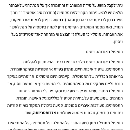
ניתן לקבל מושג על מידת המעורבות והחומרה אך על מנת להגיע לאבחנה
מלאה יש לבצע ניתוח הקרוי לפרוסקופיה (החדרת סיב אופטי דרך חתך
זעיר בבטן לבדיקת אברי הבטן והאגן). בגישה זו ניתן לראות את המיקום,
הגודל, ואת מספר המוקדים הקיימים ניתן לקחת ביופסיה על מנת לאשר
את האבחנה. מומלץ כי פעולה זו תבוצע עי מומחה לאנדומטריוזיס בעל
ניסיון.
הטיפול באנדומטריוזיס
הטיפול באנדומטריוזיס תלוי בגורמים רבים והוא מכוון להעלמת
התסמינים, שיפור איכות חיים, פתרון בעיית אי הפוריות ובעיקר שמירת
בריאותה הכללית של המטופלת. קיימים היום טיפולים תרופתיים בעיקר
הורמונליים שמקלים על הסימפטומים ע״י מניעת ביוץ או מניעת ווסת, אך
הטיפול במיטבי נשאר עדיין ביצוע לפרוסקופיה ע"י מומחה בתחום.
הגורמים שמשפיעים על בחירת הטיפול כוללים: גיל האישה, חומרת
התסמינים, מעורבות איברים סמוכים, פגיעה ביכולת תפקוד בעיות פוריות
ניתוחים קודמים, נוכחות ציסטה שחלתית
אנדומטריומה
, ועוד.
הטיפול מתחיל במתן סיוע והסבר על המחלה ועל תסמיניה, על הממצאים