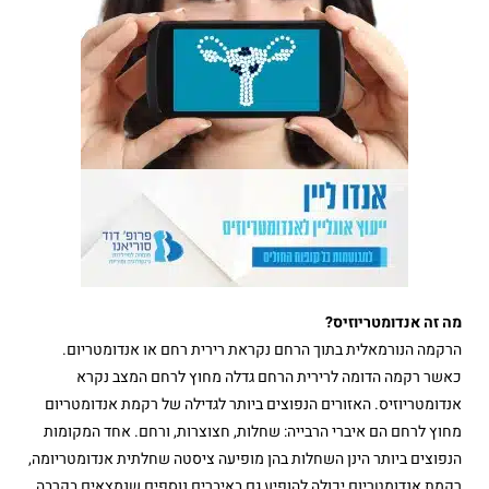
מה זה אנדומטריוזיס?
הרקמה הנורמאלית בתוך הרחם נקראת רירית רחם או אנדומטריום.
כאשר רקמה הדומה לרירית הרחם גדלה מחוץ לרחם המצב נקרא
אנדומטריוזיס. האזורים הנפוצים ביותר לגדילה של רקמת אנדומטריום
מחוץ לרחם הם איברי הרבייה: שחלות, חצוצרות, ורחם. אחד המקומות
הנפוצים ביותר הינן השחלות בהן מופיעה ציסטה שחלתית אנדומטריומה,
רקמת אנדומטריום יכולה להופיע גם באיברים נוספים שנמצאים בקרבה