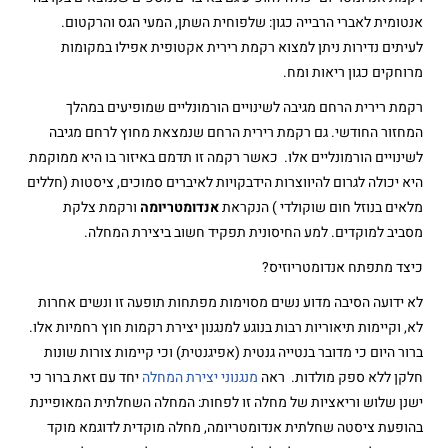
אנטומית לאברי הרבייה כגון: שלפוחית השתן, המעי הגס והרקטום.
לעיתים נדירות ניתן למצוא רקמת רירית אקטופית אפילו במקומות
מרוחקים כגון ריאות ומח.
רקמת רירית הרחם מגיבה לשינויים הורמונליים שמופיעים במהלך
המחזור החודשי. גם רקמת רירית הרחם שנמצאת מחוץ לרחם מגיבה
לשינויים הורמונליים אלו. כאשר רקמה זו תדמם באיזור בו היא ממוקמת
היא יכולה לגרום להיווצרות הידבקויות לאיברים סמוכים, ציסטות (חללים
מלאים בנוזל חום שוקולדי ) הנקראת
אנדומטריומה
ורקמת צלקת
מסביב למוקדים. למע החיסונית תפקיד חשוב ביצירת המחלה.
כיצד מתפתח אנדומטריוזיס?
לא ידועה הסיבה מדוע נשים מסוימות מפתחות תופעה זו ונשים אחרות
לא, וקיימות תיאוריות רבות בנוגע למנגנון יצירת רקמות חוץ רחמיות אלו.
ברור היום כי מדובר בנטייה גנטית (אפיגנטית) וכי קיימות צורות שונות
חלקן ללא ספק מולדות. ראה
מנגנוני יצירת המחלה
יחד עם זאת ברור כי
ישנן שלוש וריאציות של מחלה זו לפחות: המחלה השחלתית המאופיינת
בהופעת ציסטה שחלתית אנדומטריומה, מחלה מוקדית לדוגמא מוקד