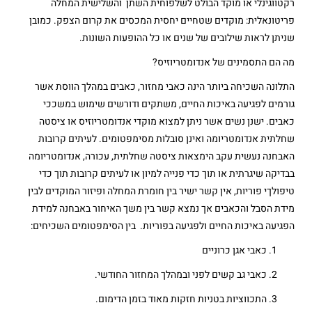
רקטווגינלי או מוקד הבולט לשלפוחית השתן והשלישית המחלה
פריטונאלית: מוקדים שטחיים יחסית המכסים את קרום הצפק. כמובן
שניתן לראות שילובים של שנים או כל ההופעות השונות.
מה הם התסמינים של אנדומטריוזיס?
התלונה השכיחה ביותר הינה כאבי מחזור, כאבים במהלך הווסת אשר
גורמים לפגיעה באיכות החיים, משתקים ודורשים שימוש במשככי
כאבים. ישנן נשים אשר ניתן למצוא מוקדי אנדומטריוזיס או ציסטה
שחלתית אנדומטריומה ואינן סובלות מסימפטומים. לעיתים קרובות
האבחנה נעשית עקב הימצאות ציסטה שחלתית, עכורה, אנדומטריומה
בבדיקה שיגרתית או תוך כדי פנייה למיון או לעיתים קרובות תוך כדי
טיפולךי פוריות, אין קשר ישיר בין חומרת המחלה ופיזור המוקדים לבין
מידת הסבל והכאבים אך נמצא קשר בין משך האיחור באבחנה למידת
הפגיעה באיכות החיים ולפגיעה בפוריות. בין הסימפטומים השכיחים:
כאבי אגן כרוניים
כאבי גב קשים לפני ובמהלך המחזור החודשי.
התכווציות בטניות חזקות מאוד בזמן הדימום.