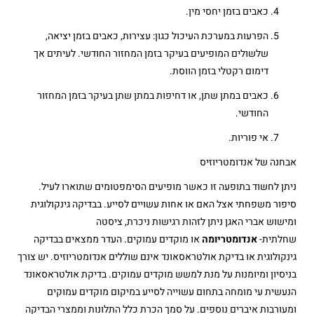
כאבים בזמן יחסי מין.
הפרעות במערכת העיכול כגון: עצירות, כאבים בזמן יציאה,
שלשולים המופיעים בעיקר בזמן המחזור החודשי. לעיתים אך
דימום רקטלי בזמן הווסת.
כאבים במתן שתן, או דחיפות במתן שתן בעיקר בזמן המחזור
החודשי.
אי פוריות.
אבחנה של אנדומטריוזיס
ניתן לחשוד בתופעה זו כאשר מופיעים הסימפטומים שתוארו לעיל.
סיפור משפחתי אצל האם או אחות עשויים לסייע. בבדיקה גינקולוגית
ומישוש אברי האגן ניתן לזהות רגישות ניכרת, ציסטה
שחלתית-
אנדומטריומה
או מוקדים עמוקים. העדר ממצאים בבדיקה
גינקולוגית או בדיקת אולטראסאונד אינם שוללים אנדומטריוזיס. יש צורך
בניסיון ומיומנות על מנת למשש מוקדים עמוקים. בדיקת אולטראסאונד
הנעשית עי מומחה בתחום עשוייה לסייע במיקום מוקדים עמוקים
ומעורבות איברים נוספים. על סמך הכרת כלל התלונות וממצרי הבדיקה