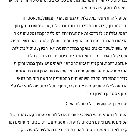
בבדיקה, כולל עידוד ותמיכה, מתן משככי כאבים, מתן טיפול הורמונלי או
ביצוע לפרוסקופיה ניתוחית.
הטיפול ההורמונלי כולל גלולות למניעת הריון (משולבות אסטרוגן
ופרוגסטרון), גלולות המכילות פרוגסטרון בלבד, או שימוש בהתקן תוך
רחמי, גלולות אלו מדכאות את הגירוי ההורמונלי לרקמה ומקטינות את
הדימום מהרחם ומהרקמה החוץ רחמית במהלך המחזור החודשי. טיפול
זה עשוי לשפר כאבים בעיקר במהלך הווסת ו/או הביוץ. טיפול בגלולות
אינו יעיל כאשור מדובר על ממצאים ציסטיים גדולים בשחלות
אנדומטריומה, ורק ניתוח יביא להסרתן. לעיתים יש צורך במתן זריקות
הגורמות להפחתה משמעותית בהפרשת הורמוני המין וגורמים זמנית
לדיכוי המוקדים הקלה משמעותית בתסמינים יחד עם תופעות לוואי
הדומות לאלו המופיעות בגיל המעבר, ניתן לטפל בתופעות לוואי אלו ע״י
מתן אסטרוגן במינון נמוך.
מהו משך ההשפעה של טיפולים אלו?
הטיפול בתסמינים עי משככי כאבים או גלולות מציעים הקלה זמנית של
הסימפטומים ואינם מביאים לריפוי. התסמינים בד״כ שבים ומופיעים זמן
קצר לאחר הפסקת הטיפול ההורמונלי. כיום ההמלצה לטיפול בקרב