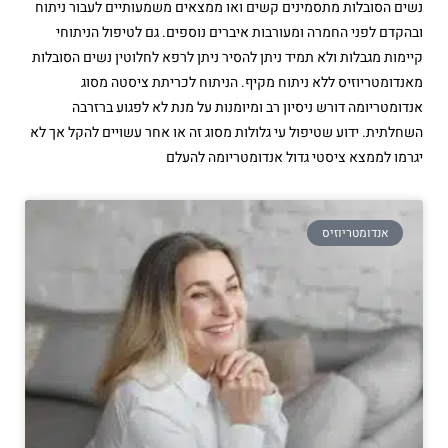
נשים הסובלות מתסמינים קשים ואו ממצאים משמעותיים לעבור ניתוח
ובהקדם לפני החמרה ומעורבות איברים נוספים. גם לטיפול הניתוחי
קיימות מגבלות ולא תמיד ניתן להסיר ניתן לרפא לחלוטין נשים הסובלות
מאנדומטריוזיס ללא ניתוח מקיף. הניתוח לכריתת ציסטה מסוג
אנדומטריומה דורש ניסיון רב ומיומנות על מנת לא לפגוע ברזרבה
השחלתית. ידוע שטיפול עי גלולות מסוג זה או אחר עשויים להקל אך לא
יגרמו לממצא ציסטי גדול אנדומטריומה להעלם
אנדומטריוזיס